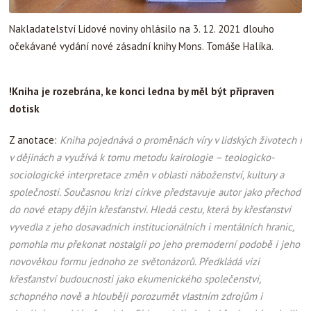
Nakladatelství Lidové noviny ohlásilo na 3. 12. 2021 dlouho
očekávané vydání nové zásadní knihy Mons. Tomáše Halíka.
!Kniha je rozebrána, ke konci ledna by měl být připraven
dotisk
Z anotace:
Kniha pojednává o proměnách víry v lidských životech i
v dějinách a využívá k tomu metodu kairologie – teologicko-
sociologické interpretace změn v oblasti náboženství, kultury a
společnosti. Současnou krizi církve představuje autor jako přechod
do nové etapy dějin křesťanství. Hledá cestu, která by křesťanství
vyvedla z jeho dosavadních institucionálních i mentálních hranic,
pomohla mu překonat nostalgii po jeho premoderní podobě i jeho
novověkou formu jednoho ze světonázorů. Předkládá vizi
křesťanství budoucnosti jako ekumenického společenství,
schopného nově a hlouběji porozumět vlastním zdrojům i