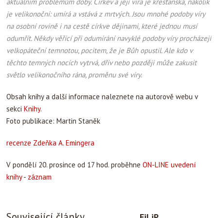
aktuálním problémům doby. Církev a její víra je křesťanská, nakolik
je velikonoční: umírá a vstává z mrtvých. Jsou mnohé podoby víry
na osobní rovině i na cestě církve dějinami, které jednou musí
odumřít. Někdy věřící při odumírání navyklé podoby víry procházejí
velkopáteční temnotou, pocitem, že je Bůh opustil. Ale kdo v
těchto temných nocích vytrvá, dřív nebo později může zakusit
světlo velikonočního rána, proměnu své víry.
Obsah knihy a další informace naleznete na autorově webu v
sekci
Knihy
.
Foto publikace: Martin Staněk
recenze Zdeňka A. Emingera
V pondělí 20. prosince od 17 hod. proběhne
ON-LINE uvedení
knihy
-
záznam
Související články
FiLiP