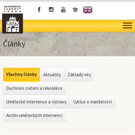
Články
Všechny články
Aktuality
Základy víry
Duchovní cvičení a rekolekce
Umělecké intervence a výstavy
Cyklus o manželství
Archiv uměleckých intervencí