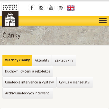
Články
Všechny články
Aktuality
Základy víry
Duchovní cvičení a rekolekce
Umělecké intervence a výstavy
Cyklus o manželství
Archiv uměleckých intervencí