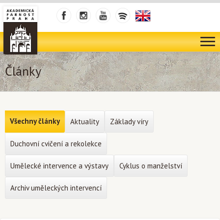
Články
Všechny články
Aktuality
Základy víry
Duchovní cvičení a rekolekce
Umělecké intervence a výstavy
Cyklus o manželství
Archiv uměleckých intervencí