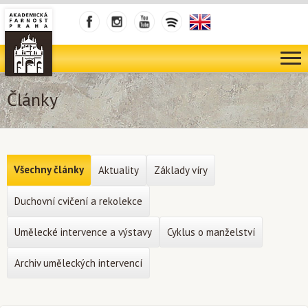
Články
Všechny články
Aktuality
Základy víry
Duchovní cvičení a rekolekce
Umělecké intervence a výstavy
Cyklus o manželství
Archiv uměleckých intervencí