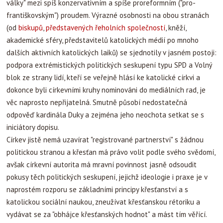
války" mezi spíš konzervativním a spíše proreformním ("pro-
františkovským") proudem. Výrazné osobnosti na obou stranách
(od
biskupů
,
představených řeholních společností
, kněží,
akademické sféry, představitelů katolických médií po mnoho
dalších aktivních katolických laiků) se sjednotily v jasném postoji:
podpora extrémistických politických seskupení typu SPD a Volný
blok ze strany lidí, kteří se veřejně hlásí ke katolické církvi a
dokonce byli církevními kruhy nominováni do mediálních rad, je
věc naprosto nepřijatelná. Smutně působí nedostatečná
odpověď kardinála Duky a zejména jeho neochota setkat se s
iniciátory dopisu.
Církev jistě nemá uzavírat "registrované partnerství" s žádnou
politickou stranou a křesťan má právo volit podle svého svědomí,
avšak církevní autorita má mravní povinnost jasně odsoudit
pokusy těch politických seskupení, jejichž ideologie i praxe je v
naprostém rozporu se základními principy křesťanství a s
katolickou sociální naukou, zneužívat křesťanskou rétoriku a
vydávat se za "obhájce křesťanských hodnot" a mást tím věřící.