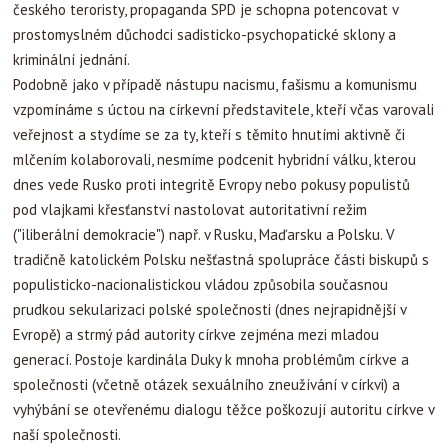
českého teroristy, propaganda SPD je schopna potencovat v
prostomyslném důchodci sadisticko-psychopatické sklony a
kriminální jednání.
Podobně jako v případě nástupu nacismu, fašismu a komunismu
vzpomínáme s úctou na církevní představitele, kteří včas varovali
veřejnost a stydíme se za ty, kteří s těmito hnutími aktivně či
mlčením kolaborovali, nesmíme podcenit hybridní válku, kterou
dnes vede Rusko proti integritě Evropy nebo pokusy populistů
pod vlajkami křesťanství nastolovat autoritativní režim
("iliberální demokracie") např. v Rusku, Maďarsku a Polsku. V
tradičně katolickém Polsku nešťastná spolupráce části biskupů s
populisticko-nacionalistickou vládou způsobila současnou
prudkou sekularizaci polské společnosti (dnes nejrapidnější v
Evropě) a strmý pád autority církve zejména mezi mladou
generací. Postoje kardinála Duky k mnoha problémům církve a
společnosti (včetně otázek sexuálního zneužívání v církvi) a
vyhýbání se otevřenému dialogu těžce poškozují autoritu církve v
naší společnosti.