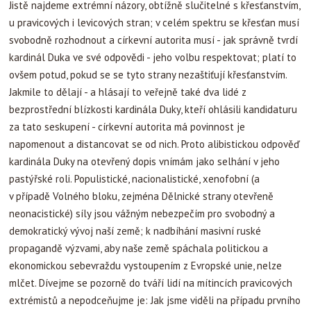
Jistě najdeme extrémní názory, obtížně slučitelné s křesťanstvím,
u pravicových i levicových stran; v celém spektru se křesťan musí
svobodně rozhodnout a církevní autorita musí - jak správně tvrdí
kardinál Duka ve své odpovědi - jeho volbu respektovat; platí to
ovšem potud, pokud se se tyto strany nezaštiťují křesťanstvím.
Jakmile to dělají - a hlásají to veřejně také dva lidé z
bezprostřední blízkosti kardinála Duky, kteří ohlásili kandidaturu
za tato seskupení - církevní autorita má povinnost je
napomenout a distancovat se od nich. Proto alibistickou odpověď
kardinála Duky na otevřený dopis vnímám jako selhání v jeho
pastýřské roli. Populistické, nacionalistické, xenofobní (a
v případě Volného bloku, zejména Dělnické strany otevřeně
neonacistické) síly jsou vážným nebezpečím pro svobodný a
demokratický vývoj naší země; k nadbíhání masivní ruské
propagandě výzvami, aby naše země spáchala politickou a
ekonomickou sebevraždu vystoupením z Evropské unie, nelze
mlčet. Dívejme se pozorně do tváří lidí na mítincích pravicových
extrémistů a nepodceňujme je: Jak jsme viděli na případu prvního