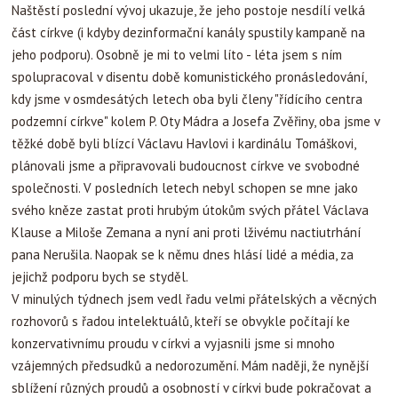
Naštěstí poslední vývoj ukazuje, že jeho postoje nesdílí velká
část církve (i kdyby dezinformační kanály spustily kampaně na
jeho podporu). Osobně je mi to velmi líto - léta jsem s ním
spolupracoval v disentu době komunistického pronásledování,
kdy jsme v osmdesátých letech oba byli členy "řídícího centra
podzemní církve" kolem P. Oty Mádra a Josefa Zvěřiny, oba jsme v
těžké době byli blízcí Václavu Havlovi i kardinálu Tomáškovi,
plánovali jsme a připravovali budoucnost církve ve svobodné
společnosti. V posledních letech nebyl schopen se mne jako
svého kněze zastat proti hrubým útokům svých přátel Václava
Klause a Miloše Zemana a nyní ani proti lživému nactiutrhání
pana Nerušila. Naopak se k němu dnes hlásí lidé a média, za
jejichž podporu bych se styděl.
V minulých týdnech jsem vedl řadu velmi přátelských a věcných
rozhovorů s řadou intelektuálů, kteří se obvykle počítají ke
konzervativnímu proudu v církvi a vyjasnili jsme si mnoho
vzájemných předsudků a nedorozumění. Mám naději, že nynější
sblížení různých proudů a osobností v církvi bude pokračovat a