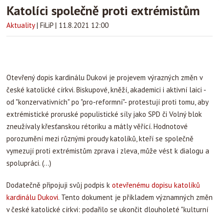
Katolíci společně proti extrémistům
Aktuality
|
FiLiP
|
11.8.2021 12:00
Otevřený dopis kardinálu Dukovi je projevem výrazných změn v
české katolické církvi. Biskupové, kněží, akademici i aktivní laici -
od "konzervativních" po "pro-reformní"- protestují proti tomu, aby
extrémistické proruské populistické síly jako SPD či Volný blok
zneužívaly křesťanskou rétoriku a mátly věřící. Hodnotové
porozumění mezi různými proudy katolíků, kteří se společně
vymezují proti extrémistům zprava i zleva, může vést k dialogu a
spolupráci. (...)
Dodatečně připojuji svůj podpis k
otevřenému dopisu katolíků
kardinálu Dukovi
. Tento dokument je příkladem významných změn
v české katolické církvi: podařilo se ukončit dlouholeté "kulturní