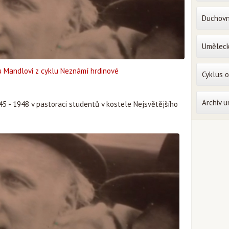
Duchovn
Uměleck
u Mandlovi z cyklu Neznámí hrdinové
Cyklus 
Archiv 
45 - 1948 v pastoraci studentů v kostele Nejsvětějšího