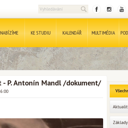
NABÍZÍME
KE STUDIU
KALENDÁŘ
MULTIMÉDIA
POD
ot - P. Antonín Mandl /dokument/
Všechn
16:00
Aktualit
Základy 