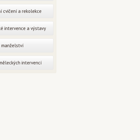
í cvičení a rekolekce
é intervence a výstavy
o manželství
uměleckých intervencí