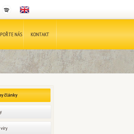
POŘTE NÁS
KONTAKT
y články
y
víry