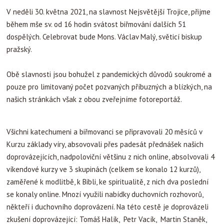
V neděli 30. května 2021, na slavnost Nejsvětější Trojice, přijme
během mše sv. od 16 hodin svátost biřmování dalších 51
dospělých. Celebrovat bude Mons. Václav Malý, světicí biskup
pražský.
Obě slavnosti jsou bohužel z pandemických důvodů soukromé a
pouze pro limitovaný počet pozvaných příbuzných a blízkých, na
našich stránkách však z obou zveřejníme fotoreportáž.
Všichni katechumeni a biřmovanci se připravovali 20 měsíců v
Kurzu základy víry, absovovali přes padesát přednášek našich
doprovázejících, nadpoloviční většinu z nich online, absolvovali 4
víkendové kurzy ve 3 skupinách (celkem se konalo 12 kurzů),
zaměřené k modlitbě, k Bibli, ke spiritualitě, z nich dva poslední
se konaly online. Mnozí využili nabídky duchovních rozhovorů,
někteří i duchovního doprovázení. Na této cestě je doprovázeli
zkušení doprovázející: Tomáš Halík, Petr Vacík, Martin Staněk,