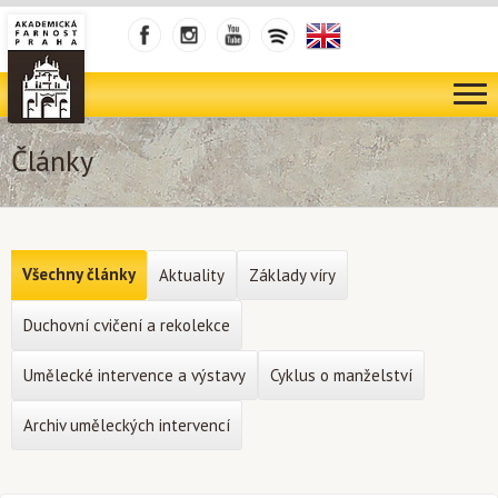
Články
Všechny články
Aktuality
Základy víry
Duchovní cvičení a rekolekce
Umělecké intervence a výstavy
Cyklus o manželství
Archiv uměleckých intervencí