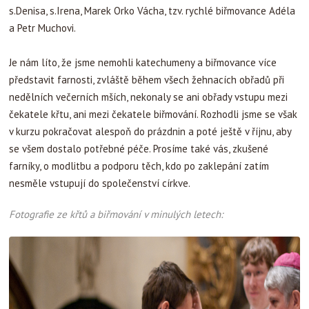
s.Denisa, s.Irena, Marek Orko Vácha, tzv. rychlé biřmovance Adéla
a Petr Muchovi.
Je nám líto, že jsme nemohli katechumeny a biřmovance více
představit farnosti, zvláště během všech žehnacích obřadů při
nedělních večerních mších, nekonaly se ani obřady vstupu mezi
čekatele křtu, ani mezi čekatele biřmování. Rozhodli jsme se však
v kurzu pokračovat alespoň do prázdnin a poté ještě v říjnu, aby
se všem dostalo potřebné péče. Prosíme také vás, zkušené
farníky, o modlitbu a podporu těch, kdo po zaklepání zatím
nesměle vstupují do společenství církve.
Fotografie ze křtů a biřmování v minulých letech: