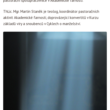
pastorační spolupracovnice v Akademické farnosti.
ThLic. Mgr. Martin Staněk je teolog, koordinátor pastoračních
aktivit Akademické farnosti, doprovázející konvertitů v Kurzu
základů víry a snoubenců v Cyklech o manželství.