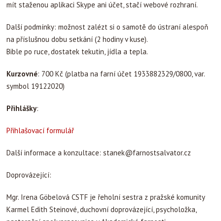
mít staženou aplikaci Skype ani účet, stačí webové rozhraní.
Další podmínky: možnost zalézt si o samotě do ústraní alespoň
na příslušnou dobu setkání (2 hodiny v kuse).
Bible po ruce, dostatek tekutin, jídla a tepla.
Kurzovné
: 700 Kč (platba na farní účet 1933882329/0800, var.
symbol 19122020)
Přihlášky
:
Přihlašovací formulář
Další informace a konzultace:
stanek@farnostsalvator.cz
Doprovázející:
Mgr. Irena Göbelová CSTF je řeholní sestra z pražské komunity
Karmel Edith Steinové, duchovní doprovázející, psycholožka,