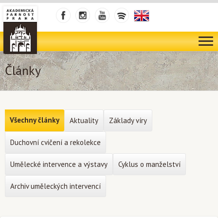
Články
Všechny články
Aktuality
Základy víry
Duchovní cvičení a rekolekce
Umělecké intervence a výstavy
Cyklus o manželství
Archiv uměleckých intervencí