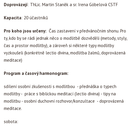
Doprovázejí
: ThLic. Martin Staněk a sr. Irena Göbelová CSTF
Kapacita
: 20 účastníků
Pro koho jsou určeny:
Čas zastavení v předvánočním shonu. Pro
ty, kdo by se rádi jednak něco o modlitbě dozvěděli (metody, styly,
čas a prostor modlitby), a zároveň si některé typy modlitby
vyzkoušeli (konkrétně lectio divina, modlitba žalmů, doprovázená
meditace)
Program a časový harmonogram:
sdílení osobní zkušenosti s modlitbou - přednáška o typech
modlitby - práce s biblickou meditací (lectio divina) - tipy na
modlitbu - osobní duchovní rozhovor/konzultace - doprovázená
meditace.
sobota: