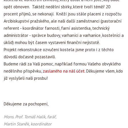
opět obnoven. Taktéž nedělní sbírky, které tvoří téměř 20
procent příjmů, se nekonají. Kněží jsou stále placeni z rozpočtu
Arcibiskupství pražského, ale naši další zaměstnanci (pastorační
referent - koordinátor farnosti, farní asistentka, technický
administrátor - správce budovy, varhaníci a varhanice, kostelníci a
úklid) mohou být časem vystaveni finanční nejistotě.
Projekt rekonstrukce ozvučení kostela jsme proto i z těchto
důvodů dočasně pozastavili.
Budeme rádi za Vaši pomoc, například formou Vašeho obvyklého
nedělního příspěvku,
zaslaného na náš účet
. Děkujeme všem, kdo
již vyslyšeli naši prosbu!
Děkujeme za pochopení,
Mons. Prof. Tomáš Halík, farář,
Martin Staněk, koordinátor