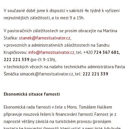
V současné době jsme k dispozici v sakristii 4x týdně k vyřízení
nejnutnějších záležitostí, a to mezi 9 a 15h.
V pastoračních záležitostech se prosím obracejte na Martina
Staňka:
stanek@farnostsalvator.cz
,
v provozních a administrativních záležitostech na Sandru
Krupičkovou:
info@farnostsalvator.cz
, tel. +420
724 367 681,
222 221 339
(po-čt 9-13h),
v technických věcech na našeho technického admnistrátora Pavla
Šimáčka
simacek@farnostsalvator.cz
, tel:
222 221 339
Ekonomická situace farnosti
Ekonomická rada farnosti v čele s Mons. Tomášem Halíkem
připravuje nouzová řešení k financování farnosti. Farnost je z
naprosté většiny závislá na turistickém provozu (pronájem
kostela ke koncertní činnosti), který ustal a není jisté, kdy bude