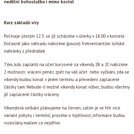
nedělní bohoslužbu i mimo kostel
Kurz základů víry
Počínaje úterým 12.5. se již scházíme v úterky v 18.00 v kostele.
Dočasně jako náhradu nabízíme (pouze) frekventantům loňské
nahrávky z přednášek
Těm, kdo zaplatili na účet kurzovné za víkendy 2B a 2C nabízíme
2 možnosti: vrácení peněz zpět na váš účet nebo vyčkání, zda se
víkendy budou konat v jiném termínu a převedení zaplacené
částky tam. Nebude-li možné víkendy konat vůbec, budou všechny
již zaplacené částky vráceny.
Víkendová setkání plánujeme na červen, zatím je ve hře více
variant pobytu i termínů, prosíme o trpělivost, informace budou
rozeslány mailem co nejdříve.