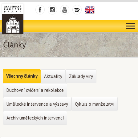
Články
Všechny články
Aktuality
Základy víry
Duchovní cvičení a rekolekce
Umělecké intervence a výstavy
Cyklus o manželství
Archiv uměleckých intervencí