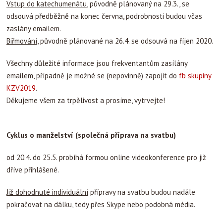
Vstup do katechumenátu
, původně plánovaný na 29.3., se
odsouvá předběžně na konec června, podrobnosti budou včas
zaslány emailem.
Biřmování
, původně plánované na 26.4. se odsouvá na říjen 2020.
Všechny důležité informace jsou frekventantům zasílány
emailem, případně je možné se (nepovinně) zapojit do
fb skupiny
KZV2019
.
Děkujeme všem za trpělivost a prosíme, vytrvejte!
Cyklus o manželství (společná příprava na svatbu)
od 20.4. do 25.5. probíhá formou online videokonference pro již
dříve přihlášené.
Již dohodnuté individuální
přípravy na svatbu budou nadále
pokračovat na dálku, tedy přes Skype nebo podobná média.