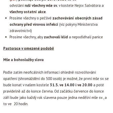
odvolání
ruší
všechny mše sv.
v kostele Nejsv. Salvátora a
všechny ostatní akce
.
Prosíme všechny o pečlivé
zachovávání obecných zásad
ochrany před virovou infekcí
(viz pokyny Ministerstva
zdravotnictví)
Prosíme všechny, aby
zachovali klid
a nepodléhali panice
Pastorace v omezené podobě
Mše a bohoslužby slova
Podle zatím neoficálních informací ohledně rozvolňování
opatření (shromáždění do 500 osob) je možné, že první mše sv. se
bude konat v našem kostele
31.5. ve 14.00 i ve 20.00
a poté
pravidelně až do konce června. Od začátku července do konce
září bude jako každý rok slavena pouze jedna nedělní mše sv., a
to ve 20 hodin.