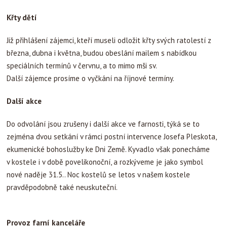
Křty dětí
Již přihlášení zájemci, kteří museli odložit křty svých ratolestí z
března, dubna i května, budou obeslání mailem s nabídkou
speciálních termínů v červnu, a to mimo mši sv.
Další zájemce prosíme o vyčkání na říjnové termíny.
Další akce
Do odvolání jsou zrušeny i další akce ve farnosti, týká se to
zejména dvou setkání v rámci postní intervence Josefa Pleskota,
ekumenické bohoslužby ke Dni Země. Kyvadlo však ponecháme
v kostele i v době povelikonoční, a rozkýveme je jako symbol
nové naděje 31.5.. Noc kostelů se letos v našem kostele
pravděpodobně také neuskuteční.
Provoz farní kanceláře