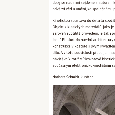
doby se nad nimi sejdeme s autorem ky
odvětví věd a umění, ke společnému p
Kinetickou soustavu do detailu spočítal
Objekt z klasických materiálů, jako j
zároveň subtilitě provedení, je tak 
Josef Pleskot do návrhů architektury r
konstrukcí. V kostele ji svým kyvadl
dílo. A v této souvislosti přece jen 
návštěvník totiž v Pleskotově kineti
současným elektronicko-mediálním svět
Norbert Schmidt, kurátor