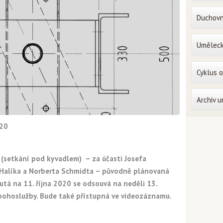
Duchovn
Uměleck
Cyklus 
Archiv 
020
 (setkání pod kyvadlem)
– za účasti Josefa
e Halíka a Norberta Schmidta – původně plánovaná
utá na 11. října 2020 se odsouvá na neděli 13.
 bohoslužby. Bude také přístupná ve videozáznamu.