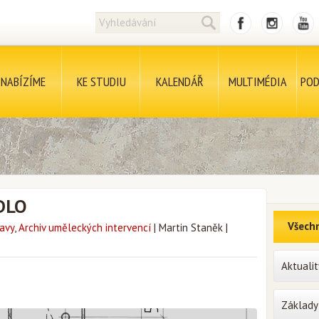
NABÍZÍME
KE STUDIU
KALENDÁŘ
MULTIMÉDIA
POD
ADLO
Všechn
avy
,
Archiv uměleckých intervencí
|
Martin Staněk
|
Aktualit
Základy 