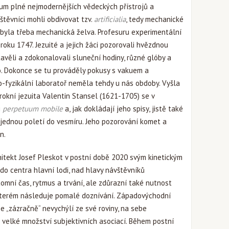
m plné nejmodernějších vědeckých přístrojů a
štěvníci mohli obdivovat tzv.
artificialia
, tedy mechanické
ko byla třeba mechanická želva. Profesuru experimentální
ž roku 1747. Jezuité a jejich žáci pozorovali hvězdnou
tavěli a zdokonalovali sluneční hodiny, různé glóby a
. Dokonce se tu prováděly pokusy s vakuem a
-fyzikální laboratoř neměla tehdy u nás obdoby. Vyšla
arokní jezuita Valentin Stansel (1621-1705) se v
i
perpetuum mobile
a, jak dokládají jeho spisy, jistě také
 jednou poletí do vesmíru. Jeho pozorování komet a
n.
itekt Josef Pleskot v postní době 2020 svým kinetickým
do centra hlavní lodi, nad hlavy návštěvníků
omní čas, rytmus a trvání, ale zdůrazní také nutnost
kterém následuje pomalé doznívání. Západovýchodní
se „zázračně“ nevychýlí ze své roviny, na sebe
 velké množství subjektivních asociací. Během postní