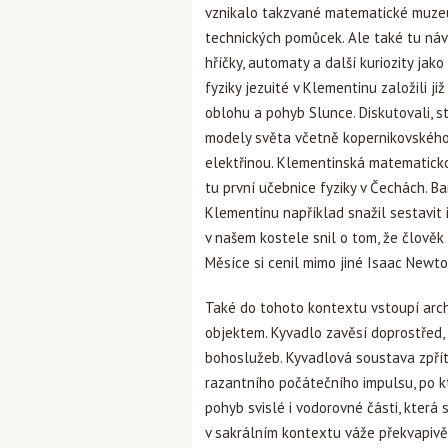
vznikalo takzvané matematické muzeu
technických pomůcek. Ale také tu náv
hříčky, automaty a další kuriozity ja
fyziky jezuité v Klementinu založili ji
oblohu a pohyb Slunce. Diskutovali, s
modely světa včetně kopernikovského
elektřinou. Klementinská matematicko
tu první učebnice fyziky v Čechách. B
Klementinu například snažil sestavit 
v našem kostele snil o tom, že člověk
Měsíce si cenil mimo jiné Isaac Newto
Také do tohoto kontextu vstoupí arch
objektem. Kyvadlo zavěsí doprostřed, 
bohoslužeb. Kyvadlová soustava zpřít
razantního počátečního impulsu, po 
pohyb svislé i vodorovné části, která 
v sakrálním kontextu váže překvapivě