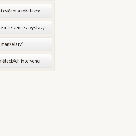
í cvičení a rekolekce
é intervence a výstavy
o manželství
uměleckých intervencí