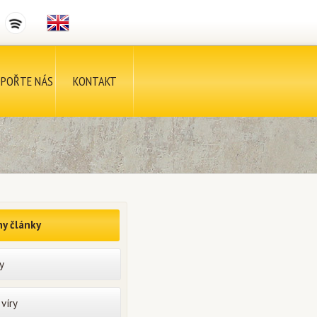
POŘTE NÁS
KONTAKT
y články
y
víry