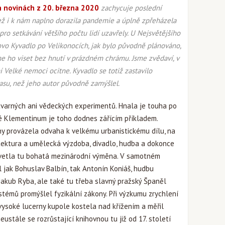
 novinách z 20. března 2020
zachycuje poslední
než i k nám naplno dorazila pandemie a úplně zpřeházela
e pro setkávání většího počtu lidí uzavřely. U Nejsvětějšího
tovo Kyvadlo po Velikonocích, jak bylo původně plánováno,
ho viset bez hnutí v prázdném chrámu. Jsme zvědaví, v
Velké nemoci ocitne. Kyvadlo se totiž zastavilo
času, než jeho autor původně zamýšlel.
výtvarných ani vědeckých experimentů. Hnala je touha po
ké Klementinum je toho dodnes zářícím příkladem.
ahy provázela odvaha k velkému urbanistickému dílu, na
tektura a umělecká výzdoba, divadlo, hudba a dokonce
Kvetla tu bohatá mezinárodní výměna. V samotném
 jak Bohuslav Balbín, tak Antonín Koniáš, hudbu
Jakub Ryba, ale také tu třeba slavný pražský Španěl
ystémů promýšlel fyzikální zákony. Při výzkumu zrychlení
vysoké lucerny kupole kostela nad křížením a měřil
eustále se rozrůstající knihovnou tu již od 17. století