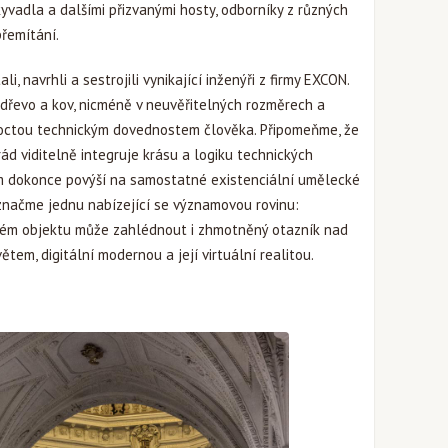
vadla a dalšími přizvanými hosty, odborníky z různých
řemítání.
i, navrhli a sestrojili vynikající inženýři z firmy EXCON.
e dřevo a kov, nicméně v neuvěřitelných rozměrech a
i poctou technickým dovednostem člověka. Připomeňme, že
ád viditelně integruje krásu a logiku technických
em dokonce povýší na samostatné existenciální umělecké
naznačme jednu nabízející se významovou rovinu:
ckém objektu může zahlédnout i zhmotněný otazník nad
em, digitální modernou a její virtuální realitou.