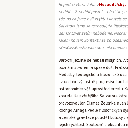
Reportáž Petra Volfa v
Hospodářských
neděli – 2. neděli postní – před tím, 
vše, na co jsme byli zvyklí. I kostely s
Salvátora jsme se rozhodli, že Plesko
demontovat zatím nebudeme. Necháme 
jakém novém kontextu se po odeznění 
předčasně, vstoupilo do zcela jiného 
Barokní jezuité se nebáli misijních, 
poznání stvoření a spáse duší. Pražs
Modlitby, teologické a filozofické úv
svou dobu výsostně progresivní archi
astronomická věž uprostřed areálu. 
kostele Nejsvětějšího Salvátora kázal
provozoval Jan Dismas Zelenka a Jan 
Rodrigo Arriaga vedle filosofických s
a zemské gravitace pouštěl kuličky z 
jejich rychlost. Společně s obsáhlou n