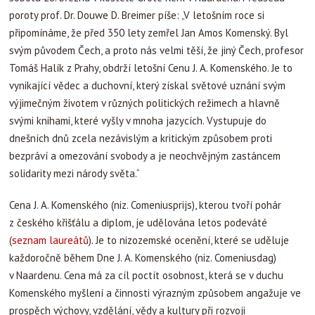
poroty prof. Dr. Douwe D. Breimer píše: „V letošním roce si
připomínáme, že před 350 lety zemřel Jan Amos Komenský. Byl
svým původem Čech, a proto nás velmi těší, že jiný Čech, profesor
Tomáš Halík z Prahy, obdrží letošní Cenu J. A. Komenského. Je to
vynikající vědec a duchovní, který získal světové uznání svým
výjimečným životem v různých politických režimech a hlavně
svými knihami, které vyšly v mnoha jazycích. Vystupuje do
dnešních dnů zcela nezávislým a kritickým způsobem proti
bezpráví a omezování svobody a je neochvějným zastáncem
solidarity mezi národy světa.“
Cena J. A. Komenského (niz. Comeniusprijs), kterou tvoří pohár
z českého křišťálu a diplom, je udělována letos podeváté
(
seznam laureátů
). Je to nizozemské ocenění, které se uděluje
každoročně během Dne J. A. Komenského (niz. Comeniusdag)
v Naardenu. Cena má za cíl poctít osobnost, která se v duchu
Komenského myšlení a činnosti výrazným způsobem angažuje ve
prospěch výchovy, vzdělání, vědy a kultury při rozvoji