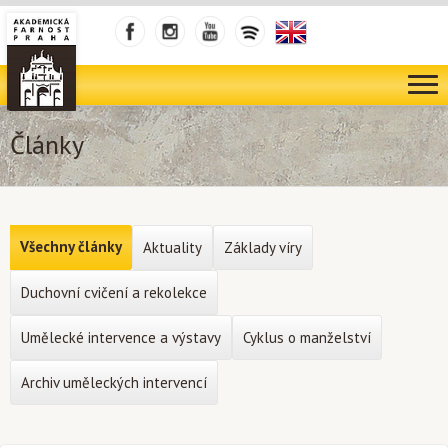
Články
Všechny články
Aktuality
Základy víry
Duchovní cvičení a rekolekce
Umělecké intervence a výstavy
Cyklus o manželství
Archiv uměleckých intervencí