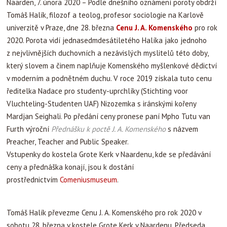
Naarden, 7. února 2020 – Podle dnešního oznámení poroty obdrží
Tomáš Halík, filozof a teolog, profesor sociologie na Karlově
univerzitě v Praze, dne 28. března
Cenu J. A. Komenského
pro rok
2020. Porota vidí jednasedmdesátiletého Halíka jako jednoho
z nejvlivnějších duchovních a nezávislých myslitelů této doby,
který slovem a činem naplňuje Komenského myšlenkové dědictví
v moderním a podnětném duchu. V roce 2019 získala tuto cenu
ředitelka Nadace pro studenty-uprchlíky (Stichting voor
Vluchteling-Studenten UAF) Nizozemka s iránskými kořeny
Mardjan Seighali. Po předání ceny pronese paní Mpho Tutu van
Furth výroční
Přednášku k poctě J. A. Komenského
s názvem
Preacher, Teacher and Public Speaker.
Vstupenky do kostela Grote Kerk v Naardenu, kde se předávání
ceny a přednáška konají, jsou k dostání
prostřednictvím
Comeniusmuseum
.
Tomáš Halík převezme Cenu J. A. Komenského pro rok 2020 v
sobotu 28. března v kostele Grote Kerk v Naardenu. Předseda