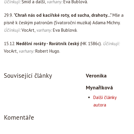
Účinkují:
Šmíd a další,
varhany:
Eva Bublová.
29.9.
"Chraň nás od kacířské roty, od sucha, drahoty..."
Mše a
písně k českým patronům (Svatoroční muzika) Adama Michny.
Účinkují:
VocArt,
varhany:
Eva Bublová.
15.12.
Nedělní roráty - Rorátník český
(HK 1586c).
Účinkují:
VocArt,
varhany:
Robert Hugo.
Související články
Veronika
Mynaříková
Další články
autora
Komentáře