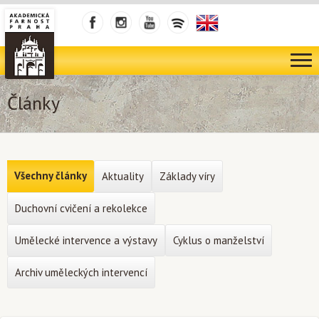
Články
Všechny články
Aktuality
Základy víry
Duchovní cvičení a rekolekce
Umělecké intervence a výstavy
Cyklus o manželství
Archiv uměleckých intervencí