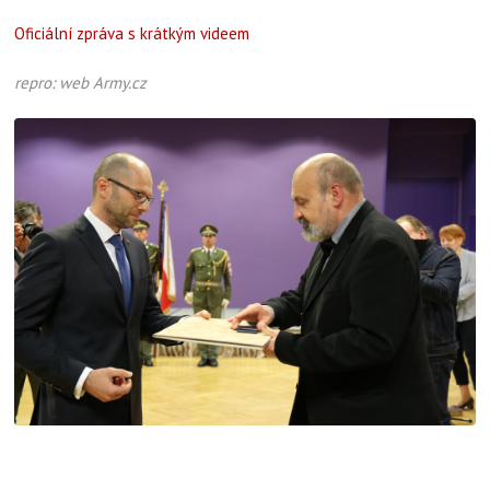
Oficiální zpráva s krátkým videem
repro: web Army.cz