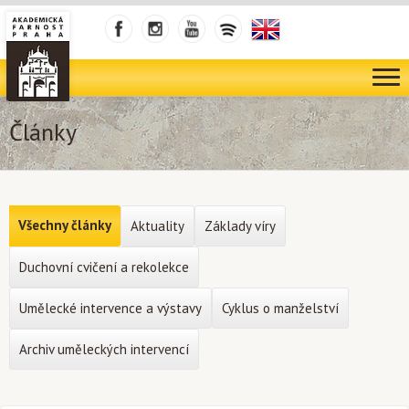
Články
Všechny články
Aktuality
Základy víry
Duchovní cvičení a rekolekce
Umělecké intervence a výstavy
Cyklus o manželství
Archiv uměleckých intervencí