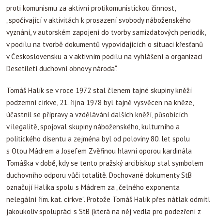
proti komunismu za aktivní protikomunistickou činnost,
„spočívající v aktivitách k prosazení svobody náboženského
vyznání, v autorském zapojení do tvorby samizdatových periodik,
v podílu na tvorbě dokumentů vypovídajících o situaci křesťanů
v Československu a v aktivním podílu na vyhlášení a organizaci
Desetiletí duchovní obnovy národa“.
Tomáš Halík se v roce 1972 stal členem tajné skupiny kněží
podzemní církve, 21. října 1978 byl tajně vysvěcen na kněze,
účastnil se přípravy a vzdělávání dalších kněží, působících
v ilegalitě, spojoval skupiny náboženského, kulturního a
politického disentu a zejména byl od poloviny 80. let spolu
s Otou Mádrem a Josefem Zvěřinou hlavní oporou kardinála
Tomáška v době, kdy se tento pražský arcibiskup stal symbolem
duchovního odporu vůči totalitě. Dochované dokumenty StB
označují Halíka spolu s Mádrem za „čelného exponenta
nelegální řím. kat. církve“. Protože Tomáš Halík přes nátlak odmítl
jakoukoliv spolupráci s StB (která na něj vedla pro podezření z