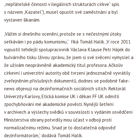
„nepřátelské činnosti v ilegálních strukturách církve“ spis
s názvem „Kazatel“), musel opustit své zaměstnání a byl
vystaven šikanám.
„Vážím si dnešního ocenění, protože se s nečestnými útoky
setkávám i po pádu komunismu,“ říká Tomáš Halík. „V roce 2011
vypustil tehdejší spolupracovník Václava Klause Petr Hájek do
bulvárního tisku lživou zprávu, že jsem si své svěcení vymyslel a
že užívám neoprávněně akademický titul profesora. Ačkoliv
církevní i univerzitní autority obě tvrzení jednoznačně vyvrátily
zveřejněním příslušných dokumentů, dodnes se podobné fake-
news objevují na dezinformačních sociálních sítích. Rektorát
Univerzity Karlovy, Etická komise UK i děkan FF UK odmítli
zpochybňování mé akademické pověsti. Nynější šetření
v archivech a výslechy svědků v souvislosti s vydáním osvědčení
Ministerstva obrany potvrdily mou účast v odboji proti
normalizačnímu režimu. Snad je to dostatečná odpověď
dezinformátorům,“ dodává Tomáš Halík.