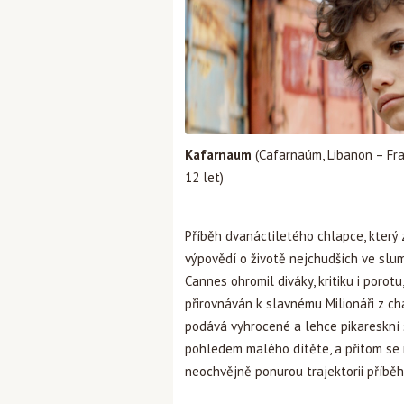
Kafarnaum
(Cafarnaúm, Libanon – Fran
12 let)
Příběh dvanáctiletého chlapce, který za
výpovědí o životě nejchudších ve slu
Cannes ohromil diváky, kritiku i porotu
přirovnáván k slavnému Milionáři z ch
podává vyhrocené a lehce pikareskní
pohledem malého dítěte, a přitom se 
neochvějně ponurou trajektorii příbě