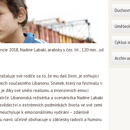
Duchovn
Uměleck
Cyklus 
cie 2018, Nadine Labaki, arabsky s čes. tit., 120 min., od
Archiv 
žaluje své rodiče za to, že mu dali život, je strhující
mech současného Libanonu. Snímek, který na festivalu v
, je díky své směsi realismu a intenzivních emocí
atrče. Libanonská režisérka a scenáristka Nadine Labaki
 svědectví o extrémních podmínkách života ve své zemi
neuchyluje k emocionálnímu vydírání – zdánlivě
hu navíc účelně obohacuje o záblesky radosti a humoru.