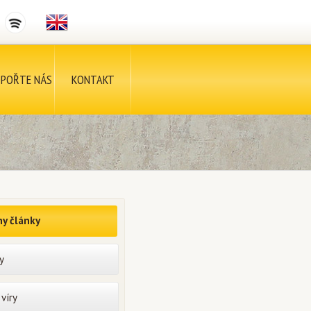
POŘTE NÁS
KONTAKT
y články
y
víry