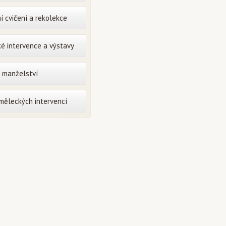
í cvičení a rekolekce
é intervence a výstavy
o manželství
uměleckých intervencí