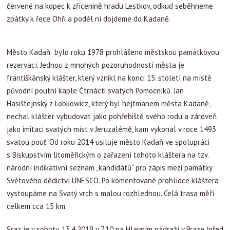
červené na kopec k zřícenině hradu Lestkov, odkud seběhneme
zpátky k řece Ohři a podél ní dojdeme do Kadaně.
Město Kadaň bylo roku 1978 prohlášeno městskou památkovou
rezervací. Jednou z mnohých pozoruhodností města je
františkánský klášter, který vznikl na konci 15. století na místě
původní poutní kaple Čtrnácti svatých Pomocníků. Jan
Hasištejnský z Lobkowicz, který byl hejtmanem města Kadaně,
nechal klášter vybudovat jako pohřebiště svého rodu a zároveň
jako imitaci svatých míst v Jeruzalémě, kam vykonal v roce 1493
svatou pouť. Od roku 2014 usiluje město Kadaň ve spolupráci
s Biskupstvím litoměřickým o zařazení tohoto kláštera na tzv.
národní indikativní seznam „kandidátů“ pro zápis mezi památky
Světového dědictví UNESCO. Po komentované prohlídce kláštera
vystoupáme na Svatý vrch s malou rozhlednou. Celá trasa měří
celkem cca 15 km.
Sraz je v sobotu 13.4.2019 v 7.10 na Hlavním nádraží v Praze (před