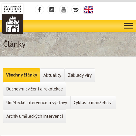
Články
Všechny články
Aktuality
Základy víry
Duchovní cvičení a rekolekce
Umělecké intervence a výstavy
Cyklus o manželství
Archiv uměleckých intervencí