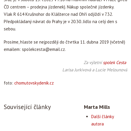
ČD centrem – prodejna jízdenek). Nákup společné jízdenky.
Vlak R 614 Krušnohor do Klášterce nad Ohří odjíždí v 7.32.
Předpokládaný návrat do Prahy je v 20.30. Jídlo na celý den s
sebou.
Prosíme, hlaste se nejpozději do čtvrtka 11. dubna 2019 (včetně)
emailem:
spolekcesta@email.cz
.
Za výletní
spolek Cesta
Larisa Jurkivová a Lucie Melounová
foto:
chomutovskydenik.cz
Související články
Marta Mills
Další články
autora