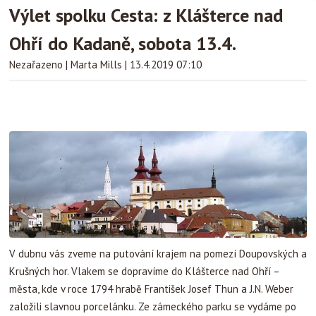
Výlet spolku Cesta: z Klášterce nad
Ohří do Kadaně, sobota 13.4.
Nezařazeno
|
Marta Mills
|
13.4.2019 07:10
V dubnu vás zveme na putování krajem na pomezí Doupovských a
Krušných hor. Vlakem se dopravíme do Klášterce nad Ohří –
města, kde v roce 1794 hrabě František Josef Thun a J.N. Weber
založili slavnou porcelánku. Ze zámeckého parku se vydáme po