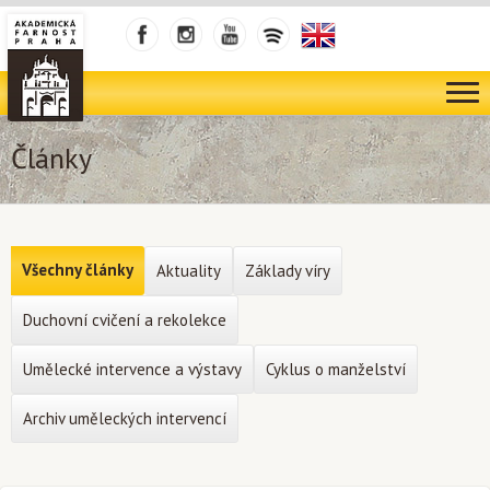
Články
Všechny články
Aktuality
Základy víry
Duchovní cvičení a rekolekce
Umělecké intervence a výstavy
Cyklus o manželství
Archiv uměleckých intervencí