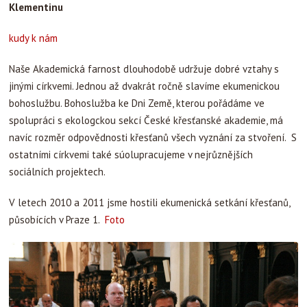
Klementinu
kudy k nám
Naše Akademická farnost dlouhodobě udržuje dobré vztahy s
jinými církvemi. Jednou až dvakrát ročně slavíme ekumenickou
bohoslužbu. Bohoslužba ke Dni Země, kterou pořádáme ve
spolupráci s ekologckou sekcí České křesťanské akademie, má
navíc rozměr odpovědnosti křesťanů všech vyznání za stvoření. S
ostatními církvemi také súolupracujeme v nejrůznějších
sociálních projektech.
V letech 2010 a 2011 jsme hostili ekumenická setkání křesťanů,
působících v Praze 1.
Foto