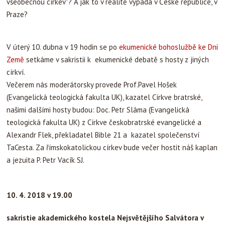
všeobecnou církev"? A jak to v realitě vypadá v České republice, v
Praze?
V úterý 10. dubna v 19 hodin se po
ekumenické bohoslužbě ke Dni
Země
setkáme v sakristii k ekumenické debatě s hosty z jiných
církví.
Večerem nás moderátorsky provede Prof.Pavel Hošek
(Evangelická teologická fakulta UK), kazatel Církve bratrské,
našimi dalšími hosty budou: Doc. Petr Sláma (Evangelická
teologická fakulta UK) z Církve českobratrské evangelické a
Alexandr Flek, překladatel Bible 21 a kazatel společenství
TaCesta. Za římskokatolickou církev bude večer hostit náš kaplan
a jezuita P. Petr Vacík SJ.
1
0. 4. 2018 v 19.00
sakristie akademického kostela Nejsvětějšího Salvátora v