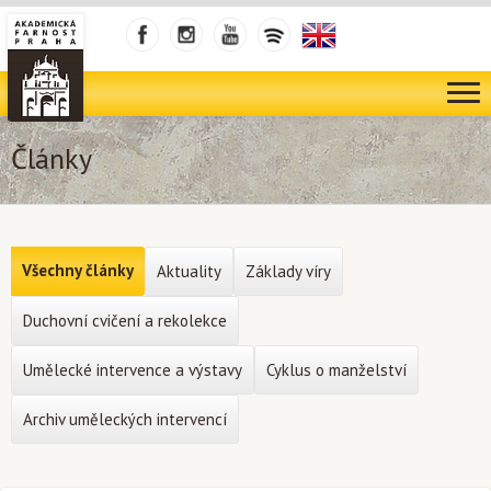
Články
Všechny články
Aktuality
Základy víry
Duchovní cvičení a rekolekce
Umělecké intervence a výstavy
Cyklus o manželství
Archiv uměleckých intervencí