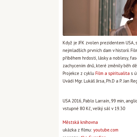
Když je JFK zvolen prezidentem USA, 
nejmladších prvních dam v historii. Fil
příběhem hrdosti, lásky a noblesy, fa
zachycením dnů, které změnily běh děj
Projekce z cyklu
Film a spiritualita
s ú
Uvádí Mgr. Lukáš Jirsa, Ph.D a P. Jan Re
USA 2016, Pablo Larraín, 99 min, anglic
vstupné 80 Kč, velký sál v 19.30
Městská knihovna
ukázka z filmu:
youtube.com