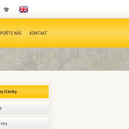
POŘTE NÁS
KONTAKT
y články
y
víry