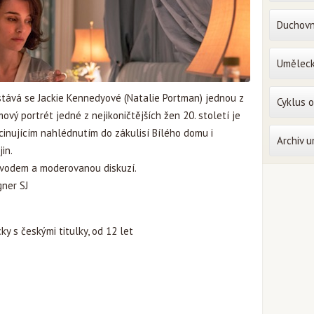
Duchovn
Uměleck
stává se Jackie Kennedyové (Natalie Portman) jednou z
Cyklus 
mový portrét jedné z nejikoničtějších žen 20. století je
scinujícím nahlédnutím do zákulisí Bílého domu i
Archiv 
in.
vodem a moderovanou diskuzí.
gner SJ
ky s českými titulky, od 12 let