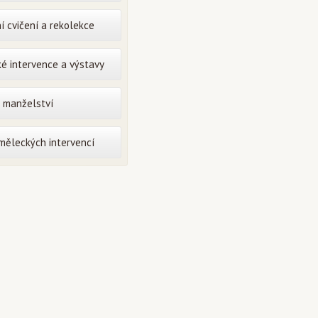
í cvičení a rekolekce
é intervence a výstavy
o manželství
uměleckých intervencí