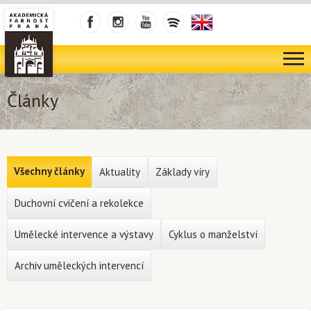
Články
Všechny články
Aktuality
Základy víry
Duchovní cvičení a rekolekce
Umělecké intervence a výstavy
Cyklus o manželství
Archiv uměleckých intervencí