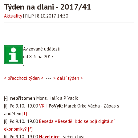
Týden na dlani - 2017/41
Aktuality
|
FiLiP
|
8.10.2017 14:50
Avizované události
od 8. října 2017
.
< předchozí týden <
---
> další týden >
[-]
nepřítomen
Mons. Halík a P. Vacík
[i] Po 9.10. 19.00
VKH
PoVyK
: Marek Orko Vácha - Zápas s
andělem
[f]
[i] Po 9.10. 19.00
Beseda v Besedě
:
Kdo se bojí digitální
ekonomiky?
[f]
[i] Po 9.10. 19.00
Havelnice
- večer chval