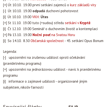
[+] Út 10.10. 19.00 první setkání zajemců o
kurz základů víry
[-] Út 10.10. 19.00
odpadá
duchovní pohotovost
[i] Út 10.10. 19.00
VKH
:
Útes
[+] St 11.10. 19.00 tuto (=sudou) středu
setkání v
Kryptě
[i] Čt 12.10. 19.00 Seminář o duchovním životě a kontemplaci
[+] Pá 13.10. 19.00
Noční pouť
na Svatou Horu
[i] So 14.10. 8.30
Občanská společnost
- 45. setkání Opus Bonum
Legenda:
[-] upozornění na zrušenou událost oproti očekávání
(pravidelnému programu)
[+] upozornění na jednorázovou událost - navíc k pravidelnému
programu
[i] informace o zajímavé události - organizované jiným
subjektem, nikoliv farností
Související články
FiLiP