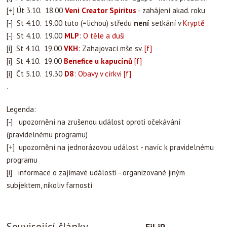
[+] Út 3.10. 18.00
Veni Creator Spiritus
- zahájení akad. roku
[-] St 4.10. 19.00 tuto (=lichou) středu
není
setkání v
Kryptě
[-] St 4.10. 19.00
MLP
:
O těle a duši
[i] St 4.10. 19.00
VKH
: Zahajovací mše sv.
[f]
[i] St 4.10. 19.00
Benefice u kapucínů
[f]
[i] Čt 5.10. 19.30
D8
:
Obavy v církvi
[f]
.
Legenda:
[-] upozornění na zrušenou událost oproti očekávání
(pravidelnému programu)
[+] upozornění na jednorázovou událost - navíc k pravidelnému
programu
[i] informace o zajímavé události - organizované jiným
subjektem, nikoliv farností
Související články
FiLiP