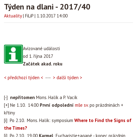
Týden na dlani - 2017/40
Aktuality
|
FiLiP
|
1.10.2017 14:00
Avizované události
od 1. října 2017
Začátek akad. roku
< předchozí týden <
---
> další týden >
[-]
nepřítomen
Mons. Halík a P. Vacík
[+] Ne 1.10. 14.00
První odpolední
mše sv.
po prázdninách +
křtiny
[i] Po 2.10. Mons. Halík: symposium
Where to Find the Signs of
the Times?
[i] Po 2.10. 19.00
Karmel
: Eucharistie+agapé - konec prázdnin