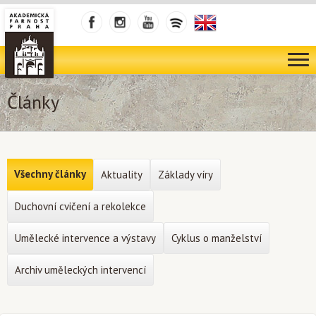
Články
Všechny články
Aktuality
Základy víry
Duchovní cvičení a rekolekce
Umělecké intervence a výstavy
Cyklus o manželství
Archiv uměleckých intervencí