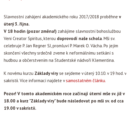
Slavnostní zahájení akademického roku 2017/2018 proběhne
v
úterý 3. října.
V 18 hodin (pozor změna!)
zahájíme slavnostní bohoslužbou
Veni Creator Spiritus, kterou
doprovodí naše schola
. Mši sv.
celebruje P. Jan Regner SJ, promluví P. Marek O. Vácha. Po jejím
skončení všechny srdečně zveme k neformálnímu setkání s
hudbou a občerstvením na Studentské nádvoří Klementina.
K novému kurzu
Základy víry
se sejdeme v úterý 10.10. v 19 hod. v
sakristii. Více informací najdete v
samostatném článku.
Pozor! V tomto akademickém roce začínají úterní mše sv. již v
18.00 a kurz "Základy víry" bude následovat po mši sv. od cca
19.00 v sakristii.