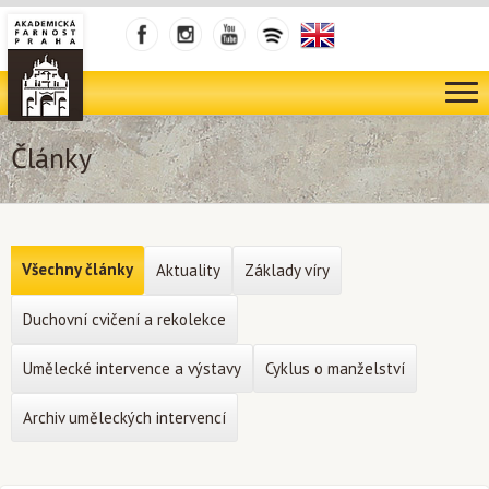
Články
Všechny články
Aktuality
Základy víry
Duchovní cvičení a rekolekce
Umělecké intervence a výstavy
Cyklus o manželství
Archiv uměleckých intervencí