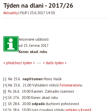
Týden na dlani - 2017/26
Aktuality
|
FiLiP
|
25.6.2017 14:50
Avizované události
od 25. června 2017
Konec akad. roku
< předchozí týden <
---
> další týden >
[-] Ne 25.6.
nepřítomen
Mons. Halík
[+] Ne 25.6. 21.00 Vyhlášení vítězů
Fotomaraton
u
[i] Po 26.6. 19.00 Karmel: Zahradní slavnost
[+] Út 27.6. 20.00 Konec akad. roku
[-] Út 28.6. 20.00
odpadá
duchovní pohotovost
[+] St 28.6. 19.00 tuto (=sudou) středu
setkání v Kryptě