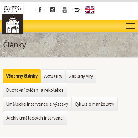
Články
Všechny články
Aktuality
Základy víry
Duchovní cvičení a rekolekce
Umělecké intervence a výstavy
Cyklus o manželství
Archiv uměleckých intervencí