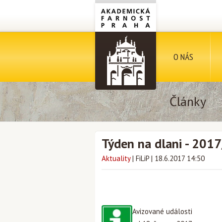
O NÁS
Články
Týden na dlani - 201
Aktuality
|
FiLiP
|
18.6.2017 14:50
Avizované události