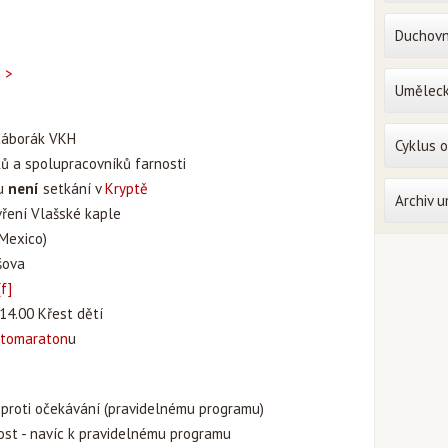
Duchovn
n >
Uměleck
 táborák VKH
Cyklus 
ků a spolupracovníků farnosti
du
není
setkání v
Kryptě
Archiv 
vření Vlašské kaple
(Mexico)
íšova
[f]
14.00 Křest dětí
otomaraton
u
oproti očekávání (pravidelnému programu)
ost - navíc k pravidelnému programu