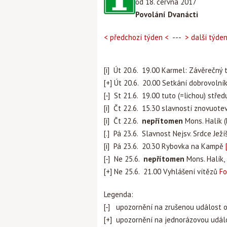
od 18. června 2017
Povolání Dvanácti
< předchozí týden <
---
> další týde
[i] Út 20.6. 19.00 Karmel: Závěrečný
[+] Út 20.6. 20.00 Setkání dobrovolní
[-] St 21.6. 19.00 tuto (=lichou) stře
[i] Čt 22.6. 15.30 slavností znovuote
[i] Čt 22.6.
nepřítomen
Mons. Halík 
[.] Pá 23.6. Slavnost Nejsv. Srdce Jež
[i] Pá 23.6. 20.30 Rybovka na Kampě
[-] Ne 25.6.
nepřítomen
Mons. Halík, 
[+] Ne 25.6. 21.00 Vyhlášení vítězů
F
Legenda:
[-] upozornění na zrušenou událost 
[+] upozornění na jednorázovou udál