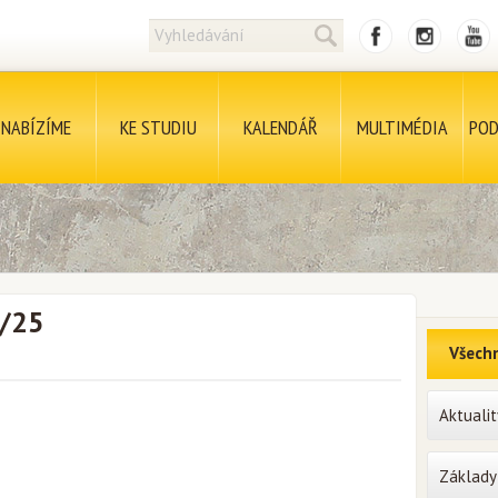
NABÍZÍME
KE STUDIU
KALENDÁŘ
MULTIMÉDIA
POD
7/25
Všechn
Aktualit
Základy 