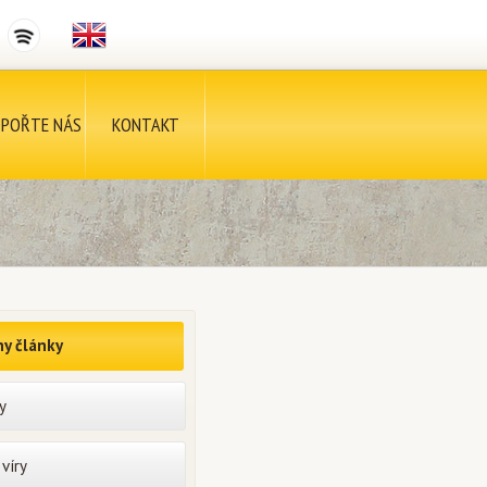
POŘTE NÁS
KONTAKT
y články
y
víry