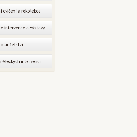
í cvičení a rekolekce
é intervence a výstavy
o manželství
uměleckých intervencí