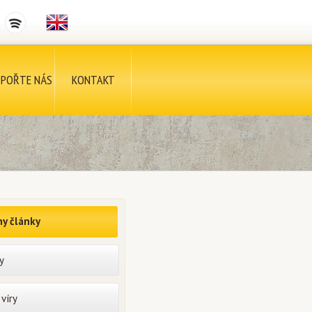
POŘTE NÁS
KONTAKT
y články
y
víry