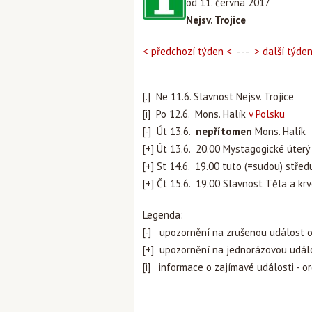
od 11. června 2017
Nejsv. Trojice
< předchozí týden <
---
> další týde
[.] Ne 11.6. Slavnost Nejsv. Trojice
[i] Po 12.6. Mons. Halík
v Polsku
[-] Út 13.6.
nepřítomen
Mons. Halík
[+] Út 13.6. 20.00 Mystagogické úter
[+] St 14.6. 19.00 tuto (=sudou) stře
[+] Čt 15.6. 19.00 Slavnost Těla a kr
Legenda:
[-] upozornění na zrušenou událost 
[+] upozornění na jednorázovou udál
[i] informace o zajímavé události - o