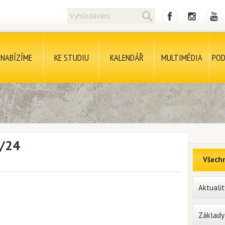
NABÍZÍME
KE STUDIU
KALENDÁŘ
MULTIMÉDIA
POD
7/24
Všechn
Aktualit
Základy 