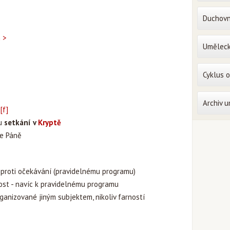
Duchovn
n >
Uměleck
Cyklus 
Archiv 
ý
[f]
du
setkání v
Kryptě
ve Páně
oproti očekávání (pravidelnému programu)
ost - navíc k pravidelnému programu
rganizované jiným subjektem, nikoliv farností