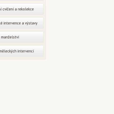
í cvičení a rekolekce
é intervence a výstavy
o manželství
uměleckých intervencí