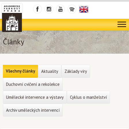
Články
Všechny články
Aktuality
Základy víry
Duchovní cvičení a rekolekce
Umělecké intervence a výstavy
Cyklus o manželství
Archiv uměleckých intervencí