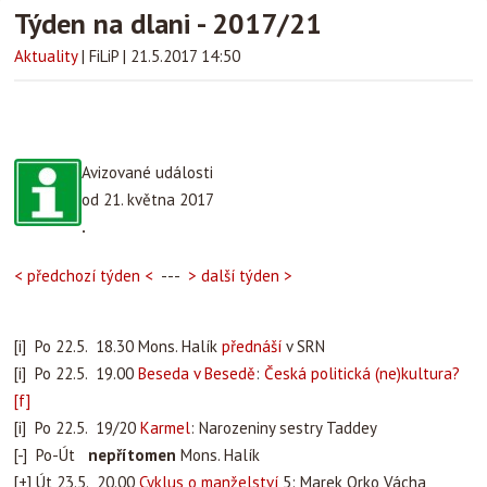
Týden na dlani - 2017/21
Aktuality
|
FiLiP
|
21.5.2017 14:50
Avizované události
od 21. května 2017
.
< předchozí týden <
---
> další týden >
[i] Po 22.5. 18.30 Mons. Halík
přednáší
v SRN
[i] Po 22.5. 19.00
Beseda v Besedě
:
Česká politická (ne)kultura?
[f]
[i] Po 22.5. 19/20
Karmel
: Narozeniny sestry Taddey
[-] Po-Út
nepřítomen
Mons. Halík
[+] Út 23.5. 20.00
Cyklus o manželství
5: Marek Orko Vácha