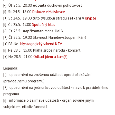
[-] Út 23.5. 20.00
odpadá
duchovní pohotovost
[i] St 24.5. 18.00
Diskuze v Maislovce
[+] St 24.5. 19.00 tuto (=sudou) středu
setkání v
Kryptě
[i] Čt 25.5. 17.00
Společný hlas
[-] Čt 25.5.
nepřítomen
Mons. Halík
[+] Čt 25.5. 19.00 Slavnost Nanebevstoupení Páně
[+] Pá-Ne
Mystagogický víkend KZV
[i] Ne 28.5. 15.00 Praha srdce národů - koncert
[+] Ne 28.5. 21.00
Odkud jdem a kam(?)
Legenda:
[-] upozornění na zrušenou událost oproti očekávání
(pravidelnému programu)
[+] upozornění na jednorázovou událost - navíc k pravidelnému
programu
[i] informace o zajímavé události - organizované jiným
subjektem, nikoliv farností