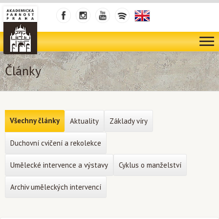
Články
Všechny články
Aktuality
Základy víry
Duchovní cvičení a rekolekce
Umělecké intervence a výstavy
Cyklus o manželství
Archiv uměleckých intervencí