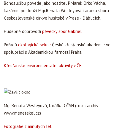
Bohoslužbu povede jako hostitel P.Marek Orko Vácha,
kázáním poslouží Mgr.Renata Wesleyová, farářka sboru
Československé církve husitské v Praze - Ďáblicích.
Hudebně doprovodí
pěvecký sbor Gabriel
.
Pořádá
ekologická sekce
České křesťanské akademie ve
spolupráci s Akademickou farností Praha
Křesťanské environmentální aktivity v ČR
Mgr.Renata Wesleyová, farářka CČSH (foto: archiv
www.menetekel.cz)
Fotografie z minulých let