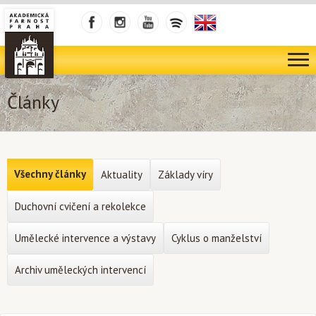
Články
Všechny články
Aktuality
Základy víry
Duchovní cvičení a rekolekce
Umělecké intervence a výstavy
Cyklus o manželství
Archiv uměleckých intervencí