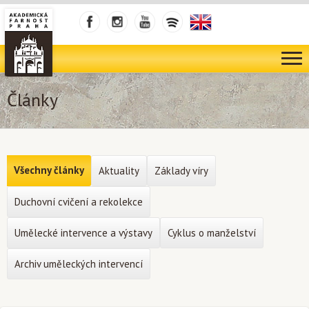
Články
Všechny články
Aktuality
Základy víry
Duchovní cvičení a rekolekce
Umělecké intervence a výstavy
Cyklus o manželství
Archiv uměleckých intervencí