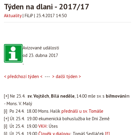
Týden na dlani - 2017/17
Aktuality
|
FiLiP
|
23.4.2017 14:50
Avizované události
od 23. dubna 2017
.
< předchozí týden <
---
> další týden >
[+] Ne 23.4.
sv. Vojtěch
,
Bílá neděle
, 14.00 mše sv. s
biřmování
m
- Mons. V. Malý
[i] Po 24.4. 18.00 Mons. Halík
přednáší u sv. Tomáše
[+] Út 25.4. 19.00 ekumenická bohuslužba ke Dni Země
[i] Út 25.4. 19.00
VKH
: Útes
[i] Út 25.4. 19.00
Člověk v dialogu
: Tomáš Sedláček
[f]