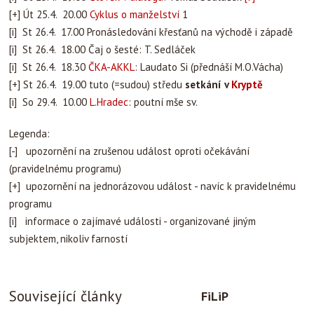
[+] Út 25.4. 20.00
Cyklus o manželství
1
[i] St 26.4. 17.00 Pronásledování křesťanů na východě i západě
[i] St 26.4. 18.00 Čaj o šesté: T. Sedláček
[i] St 26.4. 18.30
ČKA-AKKL
: Laudato Si (přednáší M.O.Vácha)
[+] St 26.4. 19.00 tuto (=sudou) středu
setkání v
Kryptě
[i] So 29.4. 10.00
L.Hradec
: poutní mše sv.
Legenda:
[-] upozornění na zrušenou událost oproti očekávání
(pravidelnému programu)
[+] upozornění na jednorázovou událost - navíc k pravidelnému
programu
[i] informace o zajímavé události - organizované jiným
subjektem, nikoliv farností
Související články
FiLiP