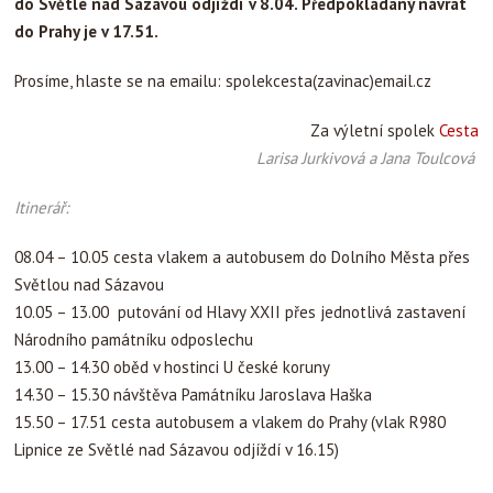
do Světlé nad Sázavou odjíždí v 8.04. Předpokládaný návrat
do Prahy je v 17.51.
Prosíme, hlaste se na emailu: spolekcesta(zavinac)email.cz
Za výletní spolek
Cesta
Larisa Jurkivová a Jana Toulcová
Itinerář:
08.04 – 10.05 cesta vlakem a autobusem do Dolního Města přes
Světlou nad Sázavou
10.05 – 13.00 putování od Hlavy XXII přes jednotlivá zastavení
Národního památníku odposlechu
13.00 – 14.30 oběd v hostinci U české koruny
14.30 – 15.30 návštěva Památníku Jaroslava Haška
15.50 – 17.51 cesta autobusem a vlakem do Prahy (vlak R980
Lipnice ze Světlé nad Sázavou odjíždí v 16.15)