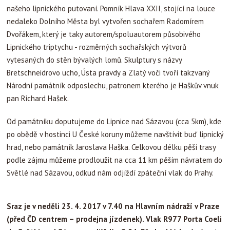
našeho lipnického putovaní. Pomník Hlava XXII, stojící na louce
nedaleko Dolního Města byl vytvořen sochařem Radomírem
Dvořákem, který je taky autorem/spoluautorem působivého
Lipnického triptychu - rozměrných sochařských výtvorů
vytesaných do stěn bývalých lomů. Skulptury s názvy
Bretschneidrovo ucho, Ústa pravdy a Zlatý voči tvoří takzvaný
Národní památník odposlechu, patronem kterého je Haškův vnuk
pan Richard Hašek.
Od památníku doputujeme do Lipnice nad Sázavou (cca 5km), kde
po obědě v hostinci U České koruny můžeme navštívit buď lipnický
hrad, nebo památník Jaroslava Haška. Celkovou délku pěší trasy
podle zájmu můžeme prodloužit na cca 11 km pěším návratem do
Světlé nad Sázavou, odkud nám odjíždí zpáteční vlak do Prahy.
Sraz je v neděli 23. 4. 2017 v 7.40 na Hlavním nádraží v Praze
(před ČD centrem – prodejna jízdenek). Vlak R977 Porta Coeli