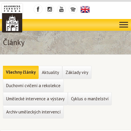
Články
Všechny články
Aktuality
Základy víry
Duchovní cvičení a rekolekce
Umělecké intervence a výstavy
Cyklus o manželství
Archiv uměleckých intervencí