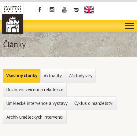
Články
Všechny články
Aktuality
Základy víry
Duchovní cvičení a rekolekce
Umělecké intervence a výstavy
Cyklus o manželství
Archiv uměleckých intervencí