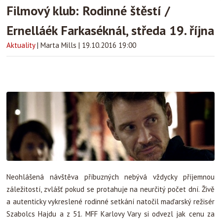
Filmový klub: Rodinné štěstí /
Ernelláék Farkaséknál, středa 19. října
Aktuality
|
Marta Mills
|
19.10.2016 19:00
Neohlášená návštěva příbuzných nebývá vždycky příjemnou
záležitostí, zvlášť pokud se protahuje na neurčitý počet dní. Živě
a autenticky vykreslené rodinné setkání natočil maďarský režisér
Szabolcs Hajdu a z 51. MFF Karlovy Vary si odvezl jak cenu za