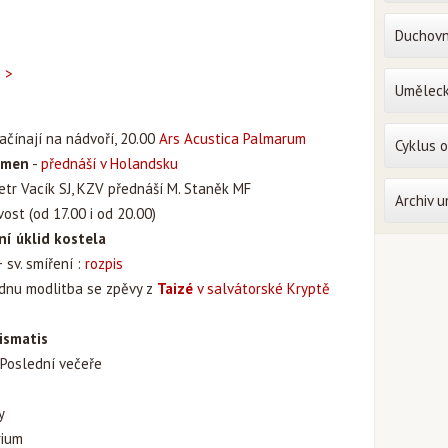
Duchovn
n >
Uměleck
ačínají na nádvoří, 20.00
Ars Acustica Palmarum
Cyklus 
omen
-
přednáší v Holandsku
 Petr Vacík SJ, KZV přednáší M. Staněk MF
Archiv 
st (od 17.00 i od 20.00)
ní úklid kostela
 sv. smíření :
rozpis
ýdnu modlitba se zpěvy z
Taizé
v salvátorské Kryptě
ismatis
 Poslední večeře
y
rium