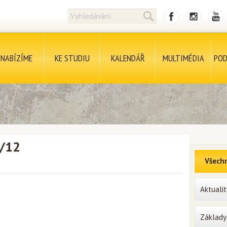
NABÍZÍME
KE STUDIU
KALENDÁŘ
MULTIMÉDIA
POD
6/12
Všechn
Aktualit
Základy 