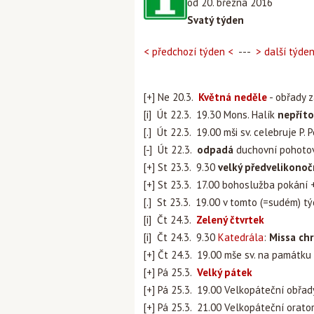
od 20. března 2016
Svatý týden
< předchozí týden <
---
> další týde
[+] Ne 20.3.
Květná neděle
- obřady z
[i] Út 22.3. 19.30 Mons. Halík
nepřít
[.] Út 22.3. 19.00 mši sv. celebruje P.
[-] Út 22.3.
odpadá
duchovní pohotovo
[+] St 23.3. 9.30
velký předvelikonoč
[+] St 23.3. 17.00 bohoslužba pokání +
[.] St 23.3. 19.00 v tomto (=sudém) t
[i] Čt 24.3.
Zelený čtvrtek
[i] Čt 24.3. 9.30
Katedrála
:
Missa chr
[+] Čt 24.3. 19.00 mše sv. na památku
[+] Pá 25.3.
Velký pátek
[+] Pá 25.3. 19.00 Velkopáteční obřad
[+] Pá 25.3. 21.00 Velkopáteční orato