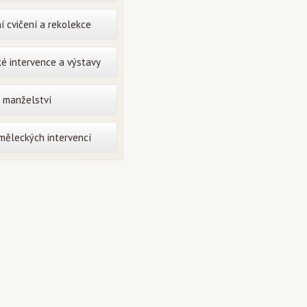
í cvičení a rekolekce
é intervence a výstavy
o manželství
uměleckých intervencí