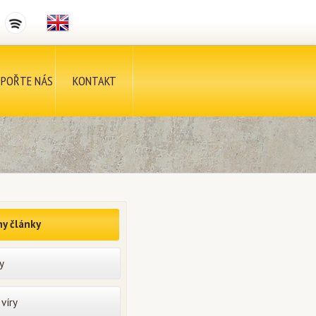
POŘTE NÁS
KONTAKT
y články
y
víry