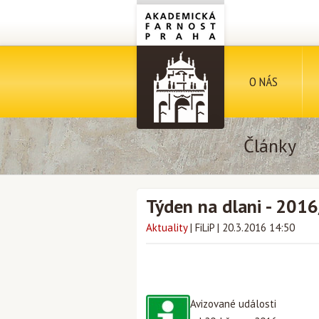
O NÁS
Články
Týden na dlani - 201
Aktuality
|
FiLiP
|
20.3.2016 14:50
Avizované události