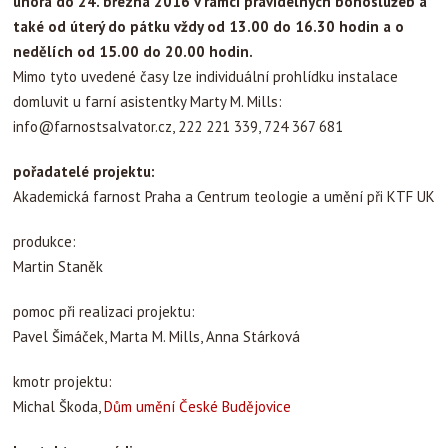
února do 24. března 2016 v rámci pravidelných bohoslužeb a
také od úterý do pátku vždy od 13.00 do 16.30 hodin a o
nedělích od 15.00 do 20.00 hodin.
Mimo tyto uvedené časy lze individuální prohlídku instalace
domluvit u farní asistentky Marty M. Mills:
info@farnostsalvator.cz
, 222 221 339, 724 367 681
pořadatelé projektu:
Akademická farnost Praha a Centrum teologie a umění při KTF UK
produkce:
Martin Staněk
pomoc při realizaci projektu:
Pavel Šimáček, Marta M. Mills, Anna Stárková
kmotr projektu:
Michal Škoda,
Dům umění České Budějovice