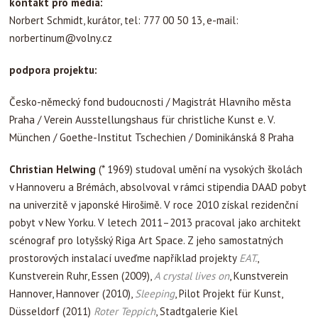
kontakt pro média:
Norbert Schmidt, kurátor, tel: 777 00 50 13, e-mail:
norbertinum@volny.cz
podpora projektu:
Česko-německý fond budoucnosti / Magistrát Hlavního města
Praha / Verein Ausstellungshaus für christliche Kunst e. V.
München / Goethe-Institut Tschechien / Dominikánská 8 Praha
Christian Helwing
(* 1969) studoval umění na vysokých školách
v Hannoveru a Brémách, absolvoval v rámci stipendia DAAD pobyt
na univerzitě v japonské Hirošimě. V roce 2010 získal rezidenční
pobyt v New Yorku. V letech 2011–2013 pracoval jako architekt
scénograf pro lotyšský Riga Art Space. Z jeho samostatných
prostorových instalací uveďme například projekty
EAT.
,
Kunstverein Ruhr, Essen (2009),
A crystal lives on
, Kunstverein
Hannover, Hannover (2010),
Sleeping
, Pilot Projekt für Kunst,
Düsseldorf (2011)
Roter Teppich
, Stadtgalerie Kiel