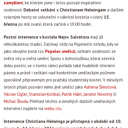
zamyšlení
, ke kterým jsme i letos pozvali inspirativní
osobnosti.
Debatní setkání s Christianem Helwingem
a dalšími
vzácnými hosty se uskuteční v sakristii kostela v úterý
15.
března
po mši svaté, která začíná v 19.00 hodin.
Postní intervence v kostele Nejsv. Salvátora
mají již
několikaletou tradici. Začínají vždy na Popeleční středu, kdy se
jako obvykle koná tzv.
Popelec umělců
, setkání osobností ze
světa víry a světa umění. Spolu s bohoslužbou, která otevírá
dobu postní, se v tomto rámci pořádá také hudebně-literární
pásmo a právě i setkání nad konkrétním uměleckým počinem
speciálně připraveným pro pražský studentský kostel. V minulých
letech přijali pozvání mimo jiné umělci jako
Adriena Šimotová
,
Václav Cigler
,
Stanislav Kolíbal
,
Patrik Hábl
,
Jaromír Novotný
či
Michal Škoda
. Přehled těchto a mnohých dalších uměleckých
intervencí najdete na
webu ctu
.
Intervence Christiana Helwinga je přístupná v období od 10.