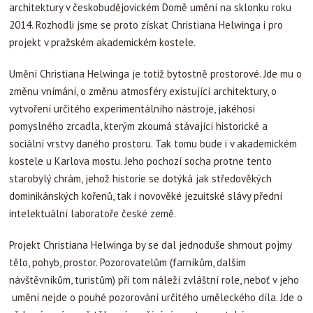
architektury v českobudějovickém Domě umění na sklonku roku
2014. Rozhodli jsme se proto získat Christiana Helwinga i pro
projekt v pražském akademickém kostele.
Umění Christiana Helwinga je totiž bytostně prostorové. Jde mu o
změnu vnímání, o změnu atmosféry existující architektury, o
vytvoření určitého experimentálního nástroje, jakéhosi
pomyslného zrcadla, kterým zkoumá stávající historické a
sociální vrstvy daného prostoru. Tak tomu bude i v akademickém
kostele u Karlova mostu. Jeho pochozí socha protne tento
starobylý chrám, jehož historie se dotýká jak středověkých
dominikánských kořenů, tak i novověké jezuitské slávy přední
intelektuální laboratoře české země.
Projekt Christiana Helwinga by se dal jednoduše shrnout pojmy
tělo, pohyb, prostor. Pozorovatelům (farníkům, dalším
návštěvníkům, turistům) při tom náleží zvláštní role, neboť v jeho
umění nejde o pouhé pozorování určitého uměleckého díla. Jde o