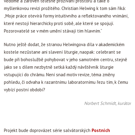
vědomé a zároveň tělesné prožívání prostoru a také o
myšlenkovou revizi prožitého. Christian Helwing k tom sám říká:
„Moje práce otevírá formy intuitivního a reflektovaného vnímání,
které nestojí hierarchicky proti sobě, ale které se spojují.
Pozorovatelé se v mém umění stávají tím hlavním.“
Nutno ještě dodat, že stranou Helwingova díla v akademickém
kostele nezůstane ani slavení liturgie, naopak: celebrant se
bude při bohoslužbě pohybovat v jeho samotném centru, stejně
jako se s dílem nezbytně setká každý návštěvník liturgie
vstupující do chrámu. Není snad motiv revize, téma změny
pohledu, či odvaha k razantnímu laboratornímu řezu tím, k čemu
vybízí postní období?
Norbert Schmidt, kurátor
Projekt bude doprovázet série salvátorských
Postních