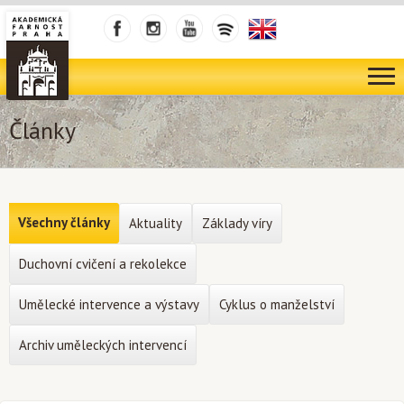
Články
Všechny články
Aktuality
Základy víry
Duchovní cvičení a rekolekce
Umělecké intervence a výstavy
Cyklus o manželství
Archiv uměleckých intervencí