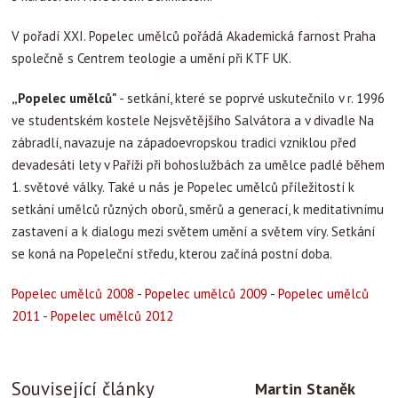
V pořadí XXI. Popelec umělců pořádá Akademická farnost Praha
společně s Centrem teologie a umění při KTF UK.
„Popelec umělců"
- setkání, které se poprvé uskutečnilo v r. 1996
ve studentském kostele Nejsvětějšího Salvátora a v divadle Na
zábradlí, navazuje na západoevropskou tradici vzniklou před
devadesáti lety v Paříži při bohoslužbách za umělce padlé během
1. světové války. Také u nás je Popelec umělců příležitostí k
setkání umělců různých oborů, směrů a generací, k meditativnímu
zastavení a k dialogu mezi světem umění a světem víry. Setkání
se koná na Popeleční středu, kterou začíná postní doba.
Popelec umělců 2008
-
Popelec umělců 2009
-
Popelec umělců
2011
-
Popelec umělců 2012
Související články
Martin Staněk