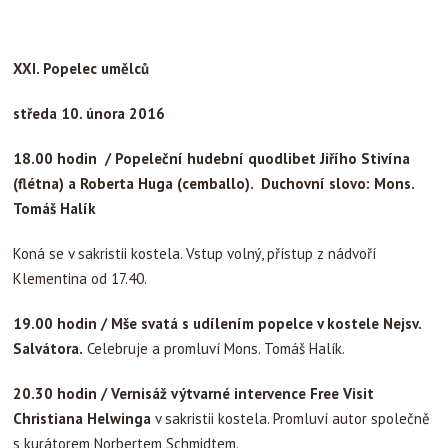
XXI. Popelec umělců
středa 10. února 2016
18.00 hodin / Popeleční hudební quodlibet Jiřího Stivína
(flétna) a Roberta Huga (cemballo). Duchovní slovo: Mons.
Tomáš Halík
Koná se v sakristii kostela. Vstup volný, přístup z nádvoří
Klementina od 17.40.
19.00 hodin / Mše svatá s udílením popelce v kostele Nejsv.
Salvátora.
Celebruje a promluví Mons. Tomáš Halík.
20.30 hodin / Vernisáž výtvarné intervence Free Visit
Christiana Helwinga
v sakristii kostela. Promluví autor společně
s kurátorem Norbertem Schmidtem.