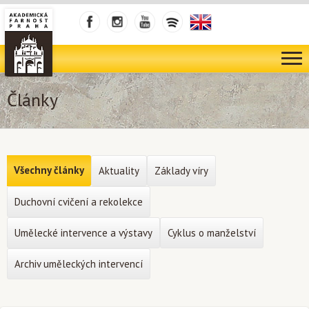
Články
Všechny články
Aktuality
Základy víry
Duchovní cvičení a rekolekce
Umělecké intervence a výstavy
Cyklus o manželství
Archiv uměleckých intervencí