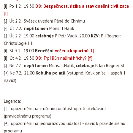
[i] Po 1.2. 19.30
D8
:
Bezpečnost, rizika a stav dnešní civilizace
[f]
[.] Út 2.2. Svátek uvedení Páně do Chrámu
[-] Út 2.2.
nepřítomen
Mons. T.Halík
[.] Út 2.2. 19.00
celebruje
P. Petr Vacík, 20.00
KZV
: P. J.Regner:
Christologie III.
[i] St 3.2. 19.00
Benefiční
večer u kapucínů
[f]
[i] Čt 4.2. 19.30
D8
:
Trpí Bůh našimi hříchy?
[f]
[.] Ne 7.2.
nepřítomen
Mons. T.Halík,
celebruje
P. Jan Regner SJ
[+] Ne 7.2. 21.00
Kobliha po mši
(vstupné: Kolik sníte + aspoň 1
navíc!)
.
Legenda:
[-] upozornění na zrušenou událost oproti očekávání
(pravidelnému programu)
[+] upozornění na jednorázovou událost - navíc k pravidelnému
programu