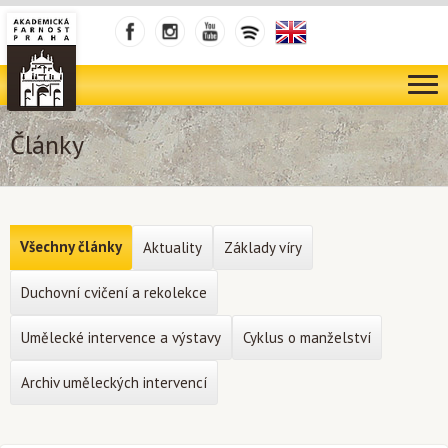
Články
Všechny články
Aktuality
Základy víry
Duchovní cvičení a rekolekce
Umělecké intervence a výstavy
Cyklus o manželství
Archiv uměleckých intervencí