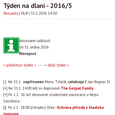
Týden na dlani - 2016/5
Aktuality
|
FiLiP
|
31.1.2016 14:50
Avizované události
od 31. ledna 2016
Masopust
< předchozí týden <
---
> další týden >
[.] Ne 31.1.
nepřítomen
Mons. T.Halík,
celebruje
P. Jan Regner SJ
[+] Ne 31.1. 14.00 mši sv. doprovodí
The Gospel Family
[+] Po 1.2. 26 let obnovené studentské pastorace u Nejsv.
Salvátora
[i] Po 1.2. 18.00 (J.Hradec) Orko:
Ochrana přírody z hlediska
teologie