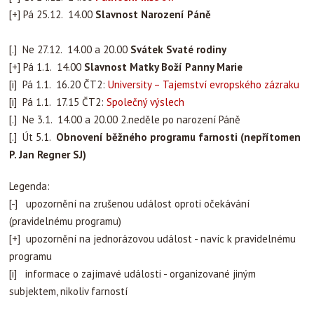
[+] Pá 25.12. 14.00
Slavnost Narození Páně
[.] Ne 27.12. 14.00 a 20.00
Svátek Svaté rodiny
[+] Pá 1.1. 14.00
Slavnost Matky Boží Panny Marie
[i] Pá 1.1. 16.20 ČT2:
University – Tajemství evropského zázraku
[i] Pá 1.1. 17.15 ČT2:
Společný výslech
[.] Ne 3.1. 14.00 a 20.00 2.neděle po narození Páně
[.] Út 5.1.
Obnovení běžného programu farnosti (nepřítomen
P. Jan Regner SJ)
Legenda:
[-] upozornění na zrušenou událost oproti očekávání
(pravidelnému programu)
[+] upozornění na jednorázovou událost - navíc k pravidelnému
programu
[i] informace o zajímavé události - organizované jiným
subjektem, nikoliv farností