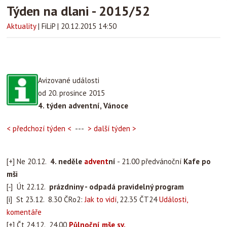
Týden na dlani - 2015/52
Aktuality
|
FiLiP
|
20.12.2015 14:50
Avizované události
od 20. prosince 2015
4. týden adventní, Vánoce
< předchozí týden <
---
> další týden >
[+] Ne 20.12.
4. neděle
advent
ní
- 21.00 předvánoční
Kafe po
mši
[-] Út 22.12.
prázdniny - odpadá pravidelný program
[i] St 23.12. 8.30 ČRo2:
Jak to vidí
, 22.35 ČT24
Události,
komentáře
[+] Čt 24.12. 24.00
Půlnoční mše sv.