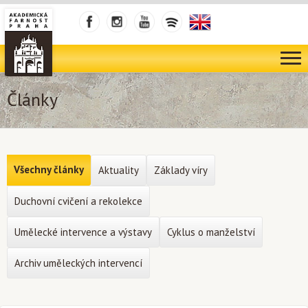
Články
Všechny články
Aktuality
Základy víry
Duchovní cvičení a rekolekce
Umělecké intervence a výstavy
Cyklus o manželství
Archiv uměleckých intervencí