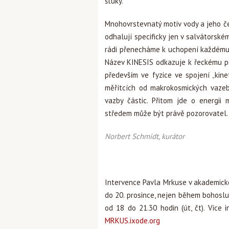
štuky.“
Mnohovrstevnatý motiv vody a jeho če
odhalují specificky jen v salvátorské
rádi přenecháme k uchopení každému j
Název KINESIS odkazuje k řeckému po
především ve fyzice ve spojení „kine
měřítcích od makrokosmických vazeb
vazby částic. Přitom jde o energii
středem může být právě pozorovatel.
Norbert Schmidt, kurátor
Intervence Pavla Mrkuse v akademické
do 20. prosince, nejen během bohosluž
od 18 do 21.30 hodin (út, čt). Více
MRKUS.ixode.org