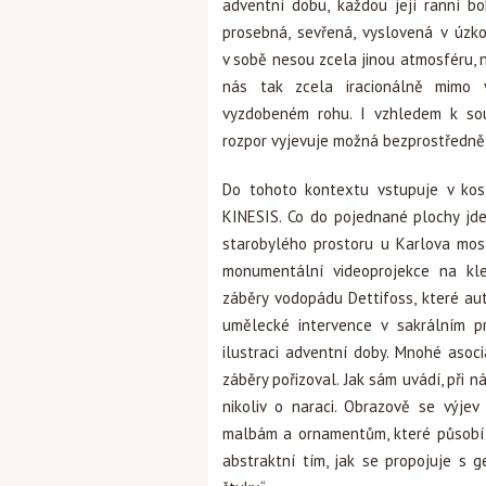
adventní dobu, každou její ranní bo
prosebná, sevřená, vyslovená v úzko
v sobě nesou zcela jinou atmosféru, 
nás tak zcela iracionálně mimo 
vyzdobeném rohu. I vzhledem k souč
rozpor vyjevuje možná bezprostředněj
Do tohoto kontextu vstupuje v kost
KINESIS. Co do pojednané plochy jd
starobylého prostoru u Karlova mo
monumentální videoprojekce na kl
záběry vodopádu Dettifoss, které aut
umělecké intervence v sakrálním 
ilustraci adventní doby. Mnohé asoci
záběry pořizoval. Jak sám uvádí, při n
nikoliv o naraci. Obrazově se výjev
malbám a ornamentům, které působí 
abstraktní tím, jak se propojuje s 