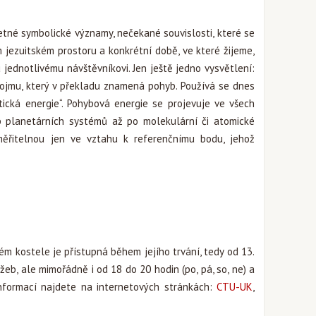
tné symbolické významy, nečekané souvislosti, které se
m jezuitském prostoru a konkrétní době, ve které žijeme,
ednotlivému návštěvníkovi. Jen ještě jedno vysvětlení:
jmu, který v překladu znamená pohyb. Používá se dnes
tická energie“. Pohybová energie se projevuje ve všech
 planetárních systémů až po molekulární či atomické
 měřitelnou jen ve vztahu k referenčnímu bodu, jehož
m kostele je přístupná během jejího trvání, tedy od 13.
eb, ale mimořádně i od 18 do 20 hodin (po, pá, so, ne) a
 informací najdete na internetových stránkách:
CTU-UK
,