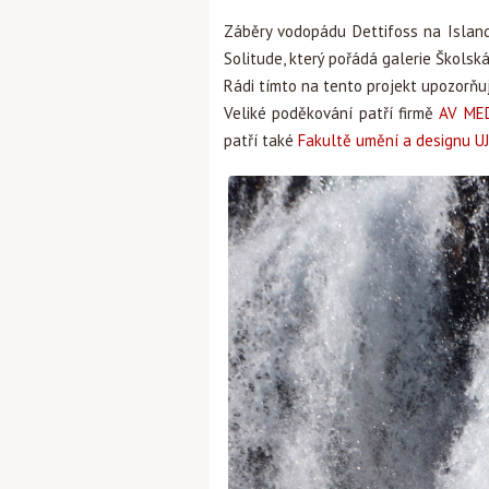
Záběry vodopádu Dettifoss na Islandu
Solitude, který pořádá galerie Školská
Rádi tímto na tento projekt upozorň
Veliké poděkování patří firmě
AV ME
patří také
Fakultě umění a designu U