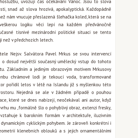
hoslužbu, uvozují čas očekávání Vánoc. Jsou to slova
sti, snad až slova hrozivá, apokalyptická. Každopádně
než nám vnucuje přeslazená šlehačka koled, která se na
veškerou logiku věci lepí na každém předvánočně
asné tísnivé mezinárodní politické situaci se tento
i než v předchozích letech.
ele Nejsv. Salvátora Pavel Mrkus se svou intervencí
e o dosud největší současný umělecký vstup do tohoto
stu. Základním a jediným obrazovým motivem Mrkusovy
enbu chrámové lodi je tekoucí voda, transformované
or pořídil letos v létě na Islandu již s myšlenkou této
prostoru. Nejedná se ale v žádném případě o pouhou
ace, které se dnes nabízejí, neočekával ani autor, když
ávrhu mu „formálně šlo o pohyblivý obraz, extenzi fresky,
 vztahuje k barokním formám v architektuře, iluzivním
dynamickým cyklickým pohybem. Je zároveň konkrétní i
geometrií klenebních oblouků a s jejich ornamentálními