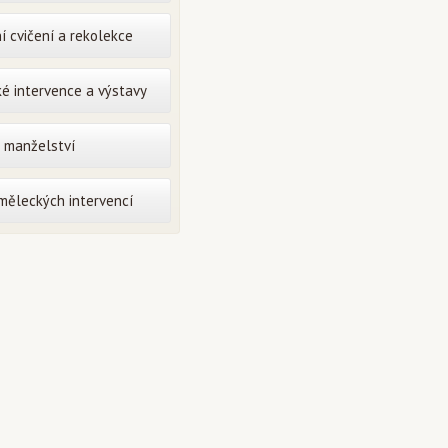
í cvičení a rekolekce
é intervence a výstavy
o manželství
uměleckých intervencí