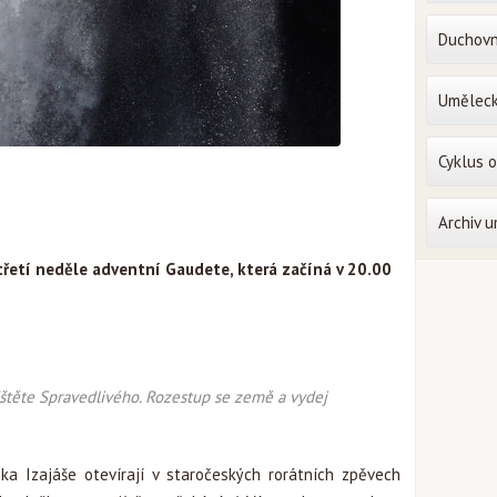
Duchovn
Uměleck
Cyklus 
Archiv 
 třetí neděle adventní Gaudete, která začíná v 20.00
štěte Spravedlivého. Rozestup se země a vydej
a Izajáše otevírají v staročeských rorátních zpěvech