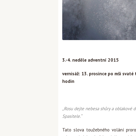
3.-4. neděle adventní 2015
vernisáž: 13. prosince po mši svaté
hodin
„Rosu dejte nebesa shůry a oblakové d
Spasitele.“
Tato slova toužebného volání prorok