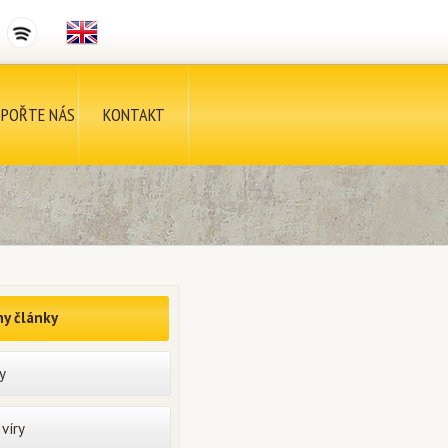
POŘTE NÁS
KONTAKT
y články
y
víry