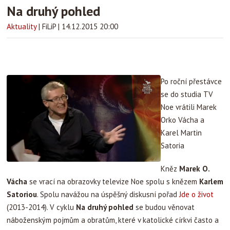
Na druhý pohled
Aktuality
|
FiLiP
|
14.12.2015 20:00
Po roční přestávce
se do studia TV
Noe vrátili Marek
Orko Vácha a
Karel Martin
Satoria
Kněz
Marek O.
Vácha
se vrací na obrazovky televize Noe spolu s knězem
Karlem
Satoriou
. Spolu navážou na úspěšný diskusní pořad
Jde o život
(2013-2014). V cyklu
Na druhý pohled
se budou věnovat
náboženským pojmům a obratům, které v katolické církvi často a