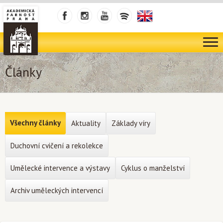
Články
Všechny články
Aktuality
Základy víry
Duchovní cvičení a rekolekce
Umělecké intervence a výstavy
Cyklus o manželství
Archiv uměleckých intervencí