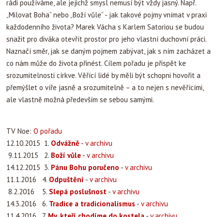
rádi používáme, ale jejichž smysl nemusí být vždy jasný. Např.
„Milovat Boha“ nebo „Boží vůle“ - jak takové pojmy vnímat v praxi
každodenního života? Marek Vácha s Karlem Satoriou se budou
snažit pro diváka otevřít prostor pro jeho vlastní duchovní práci.
Naznačí směr, jak se daným pojmem zabývat, jak s ním zacházet a
co nám může do života přinést. Cílem pořadu je přispět ke
srozumitelnosti církve. Věřící lidé by měli být schopni hovořit a
přemýšlet o víře jasně a srozumitelně – a to nejen s nevěřícími,
ale vlastně možná především se sebou samými.
TV Noe:
O pořadu
12.10.2015 1.
Odvážně
-
v archivu
9.11.2015 2.
Boží vůle
-
v archivu
14.12.2015 3.
Pánu Bohu poručeno
-
v archivu
11.1.2016 4.
Odpuštění
-
v archivu
8.2.2016 5.
Slepá poslušnost
-
v archivu
14.3.2016 6.
Tradice a tradicionalismus
-
v archivu
11.4.2016 7.
My, kteří chodíme do kostela
-
v archivu