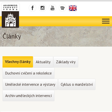
Články
Všechny články
Aktuality
Základy víry
Duchovní cvičení a rekolekce
Umělecké intervence a výstavy
Cyklus o manželství
Archiv uměleckých intervencí