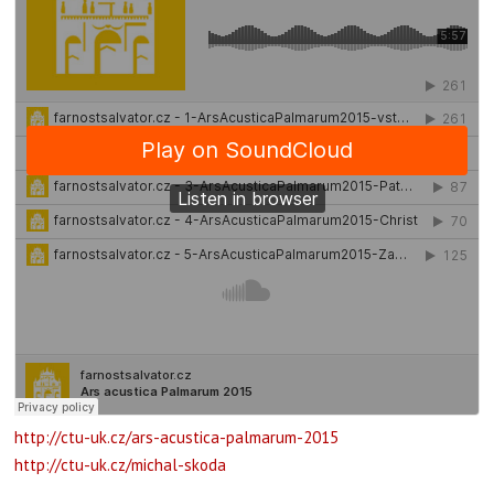
http://ctu-uk.cz/
ars-acustica-palmarum-2015
http://ctu-uk.cz/
michal-skoda