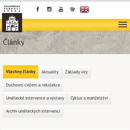
Články
Všechny články
Aktuality
Základy víry
Duchovní cvičení a rekolekce
Umělecké intervence a výstavy
Cyklus o manželství
Archiv uměleckých intervencí