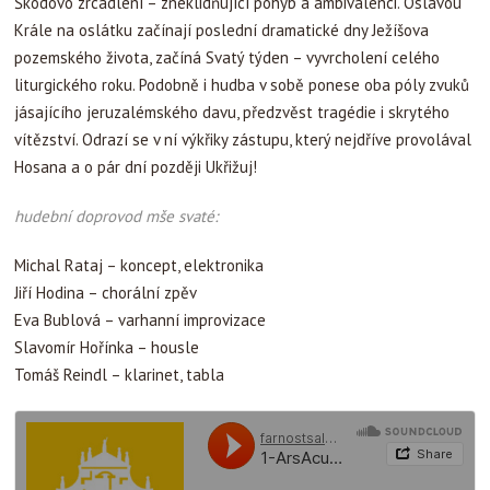
Škodovo zrcadlení – zneklidňující pohyb a ambivalenci. Oslavou
Krále na oslátku začínají poslední dramatické dny Ježíšova
pozemského života, začíná Svatý týden – vyvrcholení celého
liturgického roku. Podobně i hudba v sobě ponese oba póly zvuků
jásajícího jeruzalémského davu, předzvěst tragédie i skrytého
vítězství. Odrazí se v ní výkřiky zástupu, který nejdříve provolával
Hosana a o pár dní později Ukřižuj!
hudební doprovod mše svaté:
Michal Rataj – koncept, elektronika
Jiří Hodina – chorální zpěv
Eva Bublová – varhanní improvizace
Slavomír Hořínka – housle
Tomáš Reindl – klarinet, tabla