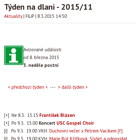
Týden na dlani - 2015/11
Aktuality
|
FiLiP
|
8.3.2015 14:50
Avizované události
od 8. března 2015
3. neděle postní
< předchozí týden <
---
> další týden >
[+] Ne 8.3. 15.15
František Blázen
[+] Po 9.3. 15.00
Koncert
USC Gospel Choir
[i] Po 9.3. 19.00 VKH:
Duchovní večer s Petrem Vacíkem
[f]
[i] Po 9.3. 19.00 KVH:
Marie Rút Křížková: Slyšet a odpovídat