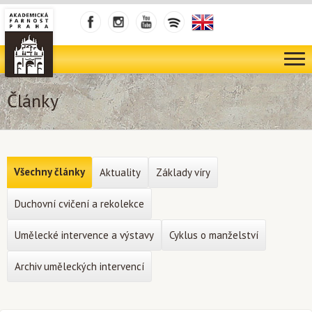
Články
Všechny články
Aktuality
Základy víry
Duchovní cvičení a rekolekce
Umělecké intervence a výstavy
Cyklus o manželství
Archiv uměleckých intervencí