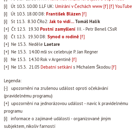
[i] Út 10.3. 10.00 1.LF UK:
Umírání v Čechách
www
[f]
[f]
YouTube
[i] Út 10.3. 18.00 D8:
František Blázen
[f]
[i] St 11.3. 8.30 ČRo2:
Jak to vidí...
Tomáš Halík
[+] Čt 12.3. 19.30
Postní zamyšlení
III. - Petr Beneš CSsR
[i] Čt 12.3. 19.30 D8:
Synod o rodině
[f]
[+] Ne 15.3. Neděle
Laetare
[+] Ne 15.3. 14.00 mši sv. celebruje P. Jan Regner
[i] Ne 15.3. 14.30 Rok v Argentině
[f]
[+] Ne 15.3. 21.05
Debatní setkání
s Michalem Škodou
[f]
Legenda:
[-] upozornění na zrušenou událost oproti očekávání
(pravidelnému programu)
[+] upozornění na jednorázovou událost - navíc k pravidelnému
programu
[i] informace o zajímavé události - organizované jiným
subjektem, nikoliv farností