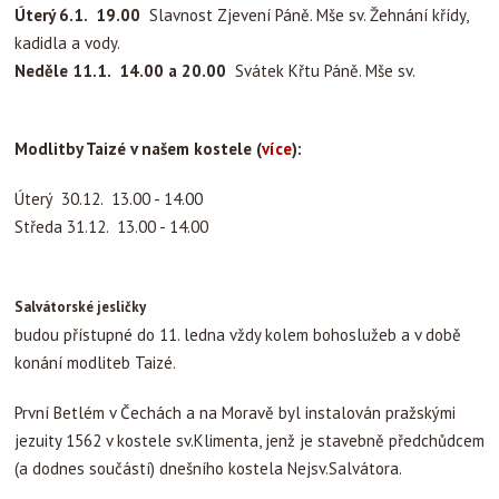
Úterý 6.1. 19.00
Slavnost Zjevení Páně. Mše sv. Žehnání křídy,
kadidla a vody.
Neděle 11.1. 14.00 a 20.00
Svátek Křtu Páně. Mše sv.
Modlitby Taizé v našem kostele (
více
):
Úterý 30.12. 13.00 - 14.00
Středa 31.12. 13.00 - 14.00
Salvátorské jesličky
budou přístupné do 11. ledna vždy kolem bohoslužeb a v době
konání modliteb Taizé.
První Betlém v Čechách a na Moravě byl instalován pražskými
jezuity 1562 v kostele sv.Klimenta, jenž je stavebně předchůdcem
(a dodnes součástí) dnešního kostela Nejsv.Salvátora.