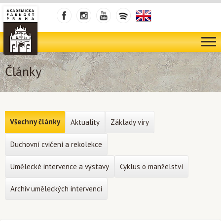
Články
Všechny články
Aktuality
Základy víry
Duchovní cvičení a rekolekce
Umělecké intervence a výstavy
Cyklus o manželství
Archiv uměleckých intervencí