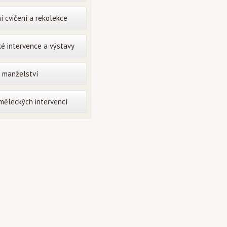
í cvičení a rekolekce
é intervence a výstavy
o manželství
uměleckých intervencí