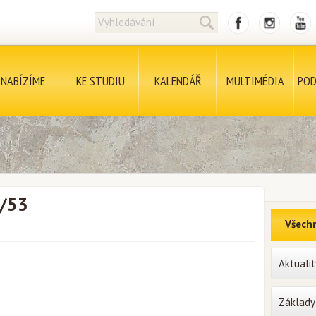
NABÍZÍME
KE STUDIU
KALENDÁŘ
MULTIMÉDIA
POD
4/53
Všechn
Aktualit
Základy 