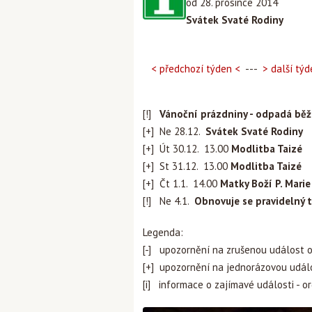
od 28. prosince 2014
Svátek Svaté Rodiny
< předchozí týden <
---
> další týd
[!]
Vánoční prázdniny - odpadá běž
[+] Ne 28.12.
Svátek Svaté Rodiny
[+] Út 30.12. 13.00
Modlitba Taizé
[+] St 31.12. 13.00
Modlitba Taizé
[+] Čt 1.1. 14.00
Matky Boží P. Marie 
[!] Ne 4.1.
Obnovuje se pravidelný 
Legenda:
[-] upozornění na zrušenou událost 
[+] upozornění na jednorázovou udál
[i] informace o zajímavé události - o