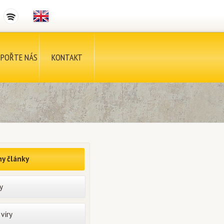
POŘTE NÁS
KONTAKT
y články
y
víry