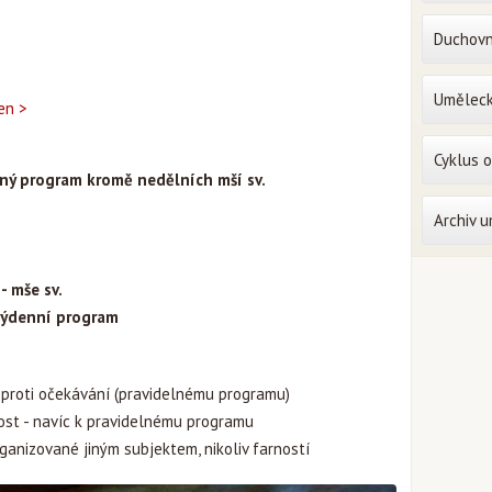
Duchovn
Uměleck
en >
Cyklus 
ný program kromě nedělních mší sv.
Archiv 
- mše sv.
týdenní program
oproti očekávání (pravidelnému programu)
ost - navíc k pravidelnému programu
rganizované jiným subjektem, nikoliv farností