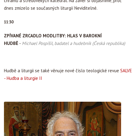
chrámů a středověkých katedrál. Na závěr si objasníme, proč
dnes zmizelo se současných liturgií Neviditelné.
11:30
ZPÍVANÉ ZRCADLO MODLITBY: HLAS V BAROKNÍ
HUDBĚ
-
Michael Pospíšil, badatel a hudebník (Česká republika)
Hudbě a liturgii se také věnuje nové číslo teologické revue
SALVE
- Hudba a liturgie II