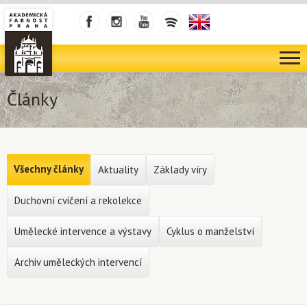
Články
Všechny články
Aktuality
Základy víry
Duchovní cvičení a rekolekce
Umělecké intervence a výstavy
Cyklus o manželství
Archiv uměleckých intervencí