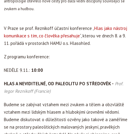
antropologie otevřelo nové cesty pro další vědní disciplíny související se
zvukem a hudbou.
V Praze se prof. Reznikoff účastní konference „
Hlas jako nástroj
komunikace s tím, co člověka přesahuje
“, kterou ve dnech 8. a 9.
11. pořádá v prostorách HAMU o.s. Hlasohled.
Z programu konference:
NEDĚLE 9.11.:
10:00
HLAS A NEVIDITELNÉ, OD PALEOLITU PO STŘEDOVĚK
-
Prof.
Iegor Reznikoff (Francie)
Budeme se zabývat vztahem mezi zvukem a tělem a obzvláště
vztahem mezi lidským hlasem a hlubokými úrovněmi vědomí.
Budeme diskutovat o důležitosti ozvěny jako takové a zaměříme
se na prostory paleolitických malovaných jeskyní, pravěkých