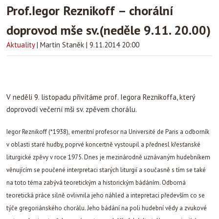
Prof.Iegor Reznikoff – chorální
doprovod mše sv.(neděle 9.11. 20.00)
Aktuality
|
Martin Staněk
|
9.11.2014 20:00
V neděli 9. listopadu přivítáme prof. Iegora Reznikoffa, který
doprovodí večerní mši sv. zpěvem chorálu.
Iegor Reznikoff (*1938),
emeritní profesor na Université de Paris a odborník
v oblasti staré hudby, poprvé koncertně vystoupil a přednesl křesťanské
liturgické zpěvy v roce 1975. Dnes je mezinárodně uznávaným hudebníkem
věnujícím se poučené interpretaci starých liturgií a současně s tím se také
na toto téma zabývá teoretickým a historickým bádáním. Odborná
teoretická práce silně ovlivnila jeho náhled a intepretaci především co se
týče gregoriánského chorálu. Jeho bádání na poli hudební vědy a zvukové