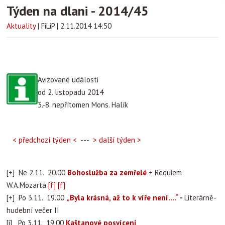
Týden na dlani - 2014/45
Aktuality
|
FiLiP
|
2.11.2014 14:50
Avizované události
od 2. listopadu 2014
3.-8. nepřítomen Mons. Halík
< předchozí týden <
---
> další týden >
[+] Ne 2.11. 20.00
Bohoslužba za zemřelé
+ Requiem
W.A.Mozarta
[f]
[f]
[+] Po 3.11. 19.00
„Byla krásná, až to k víře není….“
-
Literárně-
hudební večer II
[i] Po 3.11. 19.00
Kaštanové posvícení