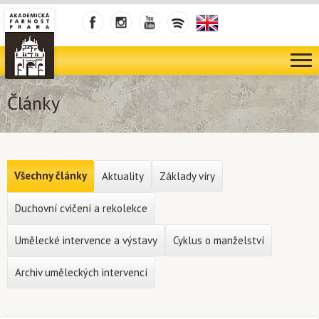
Články
Všechny články
Aktuality
Základy víry
Duchovní cvičení a rekolekce
Umělecké intervence a výstavy
Cyklus o manželství
Archiv uměleckých intervencí