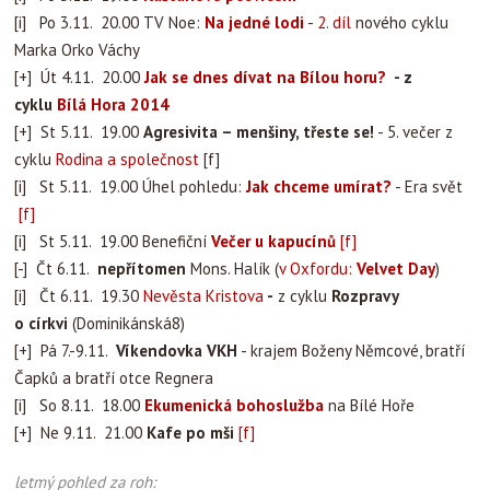
[i] Po 3.11. 20.00 TV Noe:
Na jedné lodi
-
2. díl
nového cyklu
Marka Orko Váchy
[+] Út 4.11. 20.00
Jak se dnes dívat na Bílou horu?
- z
cyklu
Bílá Hora 2014
[+] St 5.11. 19.00
Agresivita – menšiny, třeste se!
- 5. večer z
cyklu
Rodina a společnost
[f]
[i] St 5.11. 19.00 Úhel pohledu:
Jak chceme umírat?
- Era svět
[f]
[i] St 5.11. 19.00 Benefiční
Večer u kapucínů
[f]
[-] Čt 6.11.
nepřítomen
Mons. Halík (
v Oxfordu:
Velvet Day
)
[i] Čt 6.11. 19.30
Nevěsta Kristova
-
z cyklu
Rozpravy
o církvi
(Dominikánská8)
[+] Pá 7.-9.11.
Víkendovka VKH
- krajem Boženy Němcové, bratří
Čapků a bratří otce Regnera
[i] So 8.11. 18.00
Ekumenická bohoslužba
na Bílé Hoře
[+] Ne 9.11. 21.00
Kafe po mši
[f]
letmý pohled za roh: