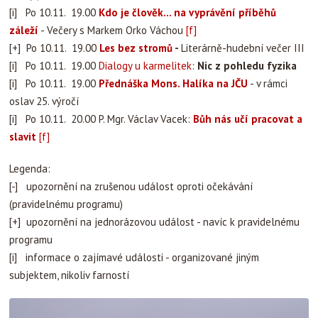
[i] Po 10.11. 19.00
Kdo je člověk… na vyprávění příběhů
záleží
- Večery s Markem Orko Váchou
[f]
[+] Po 10.11. 19.00
Les bez stromů
-
Literárně-hudební večer III
[i] Po 10.11. 19.00
Dialogy u karmelitek
:
Nic z pohledu fyzika
[i] Po 10.11. 19.00
Přednáška Mons. Halíka na JČU
- v rámci
oslav 25. výročí
[i] Po 10.11. 20.00 P. Mgr. Václav Vacek:
Bůh nás učí pracovat a
slavit
[f]
Legenda:
[-] upozornění na zrušenou událost oproti očekávání
(pravidelnému programu)
[+] upozornění na jednorázovou událost - navíc k pravidelnému
programu
[i] informace o zajímavé události - organizované jiným
subjektem, nikoliv farností