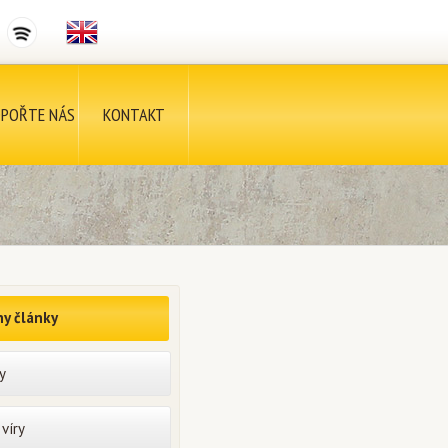
POŘTE NÁS
KONTAKT
y články
y
víry