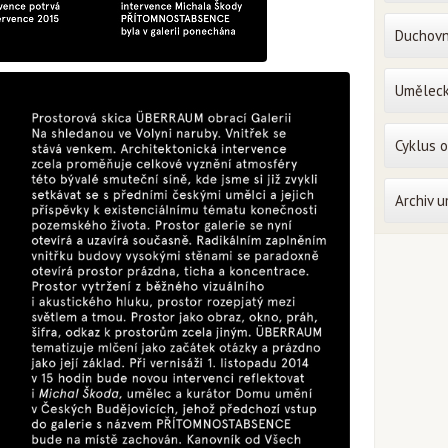
Duchovn
Uměleck
Cyklus 
Archiv 