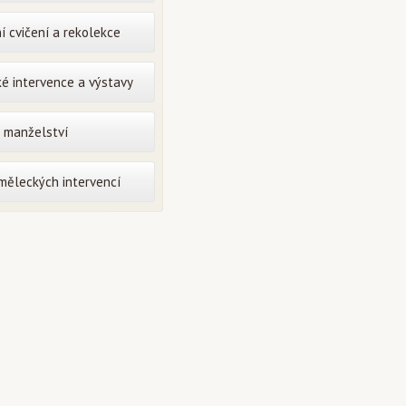
í cvičení a rekolekce
é intervence a výstavy
o manželství
uměleckých intervencí