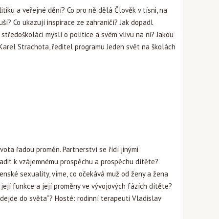
tiku a veřejné dění? Co pro ně dělá Člověk v tísni, na
ší? Co ukazují inspirace ze zahraničí? Jak dopadl
i středoškoláci myslí o politice a svém vlivu na ni? Jakou
 Karel Strachota, ředitel programu Jeden svět na školách
vota řadou proměn. Partnerství se řídí jinými
 sladit k vzájemnému prospěchu a prospěchu dítěte?
nské sexuality, víme, co očekává muž od ženy a žena
 její funkce a její proměny ve vývojových fázích dítěte?
odejde do světa“? Hosté: rodinní terapeuti Vladislav