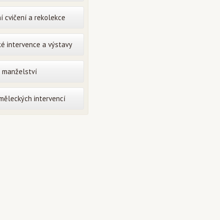
í cvičení a rekolekce
é intervence a výstavy
o manželství
uměleckých intervencí