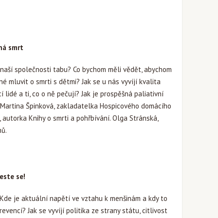
ná smrt
v naší společnosti tabu? Co bychom měli vědět, abychom
né mluvit o smrti s dětmi? Jak se u nás vyvíjí kvalita
í lidé a ti, co o ně pečují? Jak je prospěšná paliativní
 Martina Špinková, zakladatelka Hospicového domácího
autorka Knihy o smrti a pohřbívání. Olga Stránská,
mů.
este se!
Kde je aktuální napětí ve vztahu k menšinám a kdy to
encí? Jak se vyvíjí politika ze strany státu, citlivost