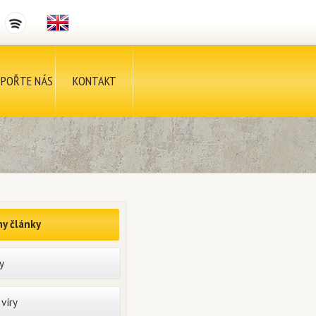
POŘTE NÁS
KONTAKT
y články
y
víry