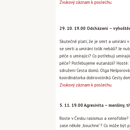
Zvukový záznam k poslechu
.
29. 10. 19.00 Odcházení – vyhoště
Skutečně platí, že je smrt a umírání 
se smrti a umírání tolik nebáli? Je nut
péče o umírající? Co potřebují umírajíc
péče? Potřebujeme eutanázii? Hosté:
sdružení Cesta domů. Olga Nešporová, 
koordinátorka dobrovolníků Cesty do
Zvukový záznam k poslechu
.
5. 11. 19.00 Agresivita – menšiny, tř
Roste v Česku rasismus a xenofobie? 
zase někde „bouchne“? Co může být prev