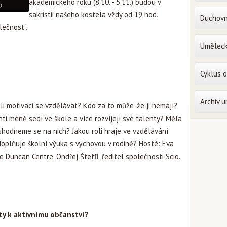
akademického roku (8.10. - 5.11.) budou v
sakristii našeho kostela vždy od 19 hod.
Duchovn
lečnost".
Uměleck
Cyklus 
Archiv 
li motivaci se vzdělávat? Kdo za to může, že ji nemají?
nti méně sedí ve škole a více rozvíjejí své talenty? Měla
shodneme se na nich? Jakou roli hraje ve vzdělávání
doplňuje školní výuka s výchovou v rodině? Hosté: Eva
 Duncan Centre. Ondřej Šteffl, ředitel společnosti Scio.
ty k aktivnímu občanství?