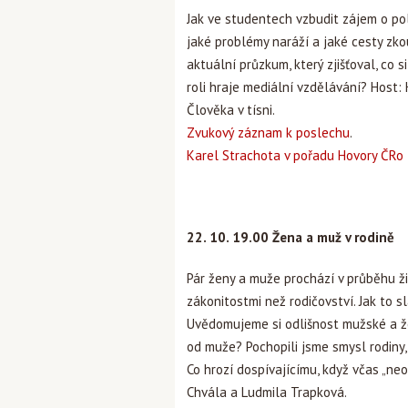
Jak ve studentech vzbudit zájem o poli
jaké problémy naráží a jaké cesty zkou
aktuální průzkum, který zjišťoval, co s
roli hraje mediální vzdělávání? Host:
Člověka v tísni.
Zvukový záznam k poslechu
.
Karel Strachota v pořadu Hovory ČRo
22. 10. 19.00 Žena a muž v rodině
Pár ženy a muže prochází v průběhu ži
zákonitostmi než rodičovství. Jak to
Uvědomujeme si odlišnost mužské a že
od muže? Pochopili jsme smysl rodiny,
Co hrozí dospívajícímu, když včas „ne
Chvála a Ludmila Trapková.