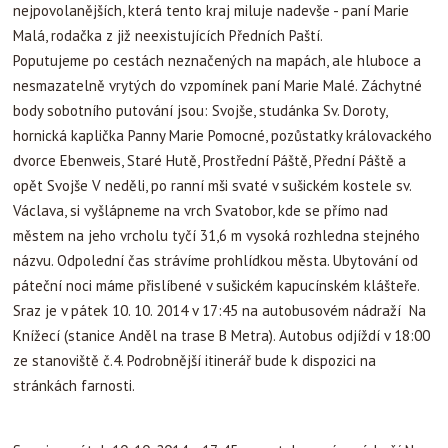
nejpovolanějších, která tento kraj miluje nadevše - paní Marie
Malá, rodačka z již neexistujících Předních Paští.
Poputujeme po cestách neznačených na mapách, ale hluboce a
nesmazatelně vrytých do vzpomínek paní Marie Malé. Záchytné
body sobotního putování jsou: Svojše, studánka Sv. Doroty,
hornická kaplička Panny Marie Pomocné, pozůstatky královackého
dvorce Ebenweis, Staré Hutě, Prostřední Páště, Přední Páště a
opět Svojše V neděli, po ranní mši svaté v sušickém kostele sv.
Václava, si vyšlápneme na vrch Svatobor, kde se přímo nad
městem na jeho vrcholu tyčí 31,6 m vysoká rozhledna stejného
názvu. Odpolední čas strávíme prohlídkou města. Ubytování od
páteční noci máme přislíbené v sušickém kapucínském klášteře.
Sraz je v pátek 10. 10. 2014 v 17:45 na autobusovém nádraží Na
Knížecí (stanice Anděl na trase B Metra). Autobus odjíždí v 18:00
ze stanoviště č.4. Podrobnější itinerář bude k dispozici na
stránkách farnosti.