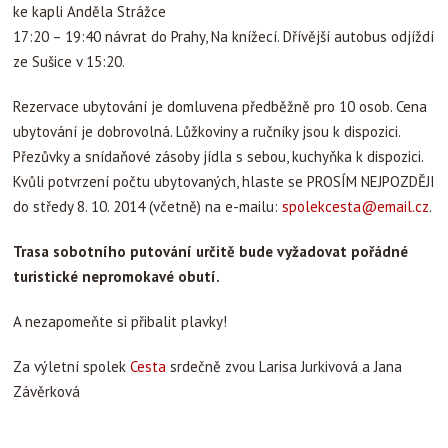
ke kapli Anděla Strážce
17:20 – 19:40 návrat do Prahy, Na knížecí. Dřívější autobus odjíždí
ze Sušice v 15:20.
Rezervace ubytování je domluvena předběžně pro 10 osob. Cena
ubytování je dobrovolná. Lůžkoviny a ručníky jsou k dispozici.
Přezůvky a snídaňové zásoby jídla s sebou, kuchyňka k dispozici.
Kvůli potvrzení počtu ubytovaných, hlaste se PROSÍM NEJPOZDĚJI
do středy 8. 10. 2014 (včetně) na e-mailu:
spolekcesta@email.cz
.
Trasa sobotního putování určitě bude vyžadovat pořádné
turistické nepromokavé obutí.
A nezapomeňte si přibalit plavky!
Za výletní spolek
Cesta
srdečně zvou Larisa Jurkivová a Jana
Závěrková