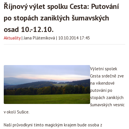
Říjnový výlet spolku Cesta: Putování
po stopách zaniklých šumavských
osad 10.-12.10.
Aktuality
|
Jana Pláteníková
|
10.10.2014 17:45
Výletní spolek
Cesta srdečně zve
na víkendové
putování po
stopách zaniklých
šumavských vesnic
v okolí Sušice.
Naší průvodkyni tímto magickým krajem bude osoba z