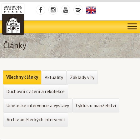
Články
Všechny články
Aktuality
Základy víry
Duchovní cvičení a rekolekce
Umělecké intervence a výstavy
Cyklus o manželství
Archiv uměleckých intervencí