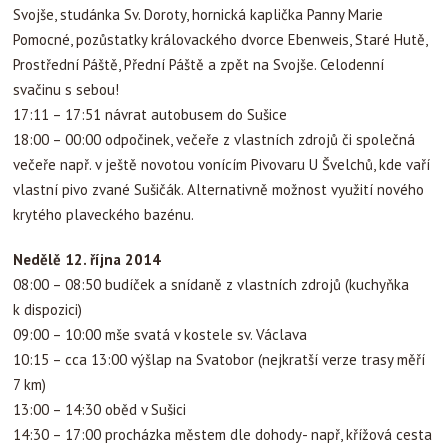
Svojše, studánka Sv. Doroty, hornická kaplička Panny Marie
Pomocné, pozůstatky královackého dvorce Ebenweis, Staré Hutě,
Prostřední Páště, Přední Páště a zpět na Svojše. Celodenní
svačinu s sebou!
17:11 – 17:51 návrat autobusem do Sušice
18:00 – 00:00 odpočinek, večeře z vlastních zdrojů či společná
večeře např. v ještě novotou vonícím Pivovaru U Švelchů, kde vaří
vlastní pivo zvané Sušičák. Alternativně možnost využití nového
krytého plaveckého bazénu.
Nedělě 12. října 2014
08:00 – 08:50 budíček a snídaně z vlastních zdrojů (kuchyňka
k dispozici)
09:00 – 10:00 mše svatá v kostele sv. Václava
10:15 – cca 13:00 výšlap na Svatobor (nejkratší verze trasy měří
7 km)
13:00 – 14:30 oběd v Sušici
14:30 – 17:00 procházka městem dle dohody- např, křížová cesta