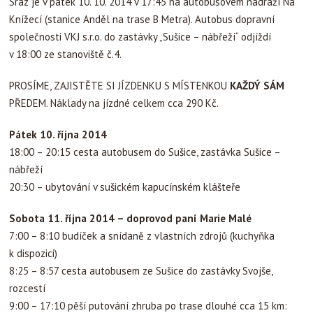
Sraz je v pátek 10. 10. 2014 v 17:45 na autobusovém nádraží Na
Knížecí (stanice Anděl na trase B Metra). Autobus dopravní
společnosti VKJ s.r.o. do zastávky „Sušice – nábřeží“ odjíždí
v 18:00 ze stanoviště č.4.
PROSÍME, ZAJISTĚTE SI JÍZDENKU S MÍSTENKOU
KAŽDÝ SÁM
PŘEDEM. Náklady na jízdné celkem cca 290 Kč.
Pátek 10. října 2014
18:00 – 20:15 cesta autobusem do Sušice, zastávka Sušice –
nábřeží
20:30 – ubytování v sušickém kapucínském klášteře
Sobota 11. října 2014 – doprovod paní Marie Malé
7:00 – 8:10 budíček a snídaně z vlastních zdrojů (kuchyňka
k dispozici)
8:25 – 8:57 cesta autobusem ze Sušice do zastávky Svojše,
rozcestí
9:00 – 17:10 pěší putování zhruba po trase dlouhé cca 15 km: