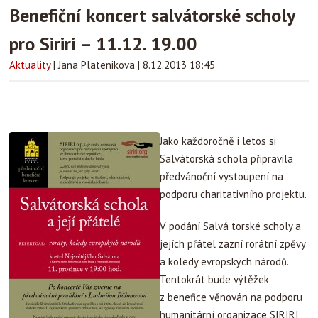
Benefiční koncert salvátorské scholy
pro Siriri – 11.12. 19.00
Aktuality
|
Jana Platenikova
|
8.12.2013 18:45
Jako každoročně i letos si
Salvátorská schola připravila
předvánoční vystoupení na
podporu charitativního projektu.
V podání Salvá torské scholy a
jejích přátel zazní rorátní zpěvy
a koledy evropských národů.
Tentokrát bude výtěžek
z benefice věnován na podporu
humanitární organizace SIRIRI