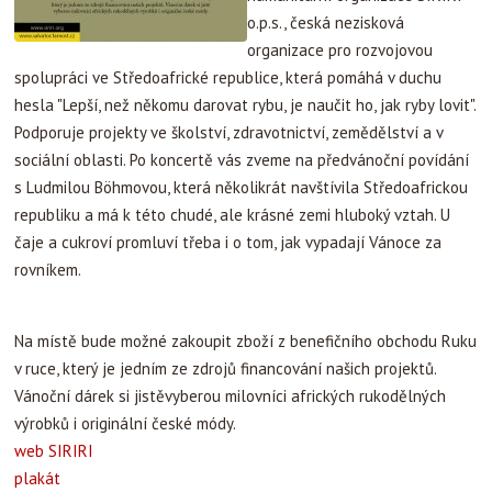
o.p.s., česká nezisková
organizace pro rozvojovou
spolupráci ve Středoafrické republice, která pomáhá v duchu
hesla "Lepší, než někomu darovat rybu, je naučit ho, jak ryby lovit".
Podporuje projekty ve školství, zdravotnictví, zemědělství a v
sociální oblasti. Po koncertě vás zveme na předvánoční povídání
s Ludmilou Böhmovou, která několikrát navštívila Středoafrickou
republiku a má k této chudé, ale krásné zemi hluboký vztah. U
čaje a cukroví promluví třeba i o tom, jak vypadají Vánoce za
rovníkem.
Na místě bude možné zakoupit zboží z benefičního obchodu Ruku
v ruce, který je jedním ze zdrojů financování našich projektů.
Vánoční dárek si jistěvyberou milovníci afrických rukodělných
výrobků i originální české módy.
web SIRIRI
plakát