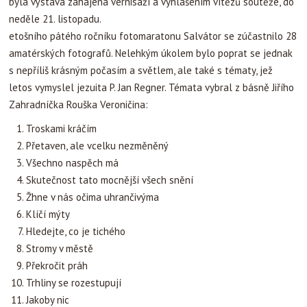
byla výstava zahájena vernisáží a vyhlášením vítězů soutěže, do
neděle 21. listopadu.
etošního pátého ročníku fotomaratonu Salvátor se zúčastnilo 28
amatérských fotografů. Nelehkým úkolem bylo poprat se jednak
s nepříliš krásným počasím a světlem, ale také s tématy, jež
letos vymyslel jezuita P. Jan Regner. Témata vybral z básně Jiřího
Zahradníčka Rouška Veroničina:
Troskami kráčím
Přetaven, ale vcelku nezměněný
Všechno naspěch má
Skutečnost tato mocnější všech snění
Žhne v nás očima uhrančivýma
Klíčí mýty
Hledejte, co je tichého
Stromy v městě
Překročit práh
Trhliny se rozestupují
Jakoby nic