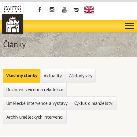
Články
Všechny články
Aktuality
Základy víry
Duchovní cvičení a rekolekce
Umělecké intervence a výstavy
Cyklus o manželství
Archiv uměleckých intervencí