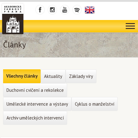
Články
Všechny články
Aktuality
Základy víry
Duchovní cvičení a rekolekce
Umělecké intervence a výstavy
Cyklus o manželství
Archiv uměleckých intervencí