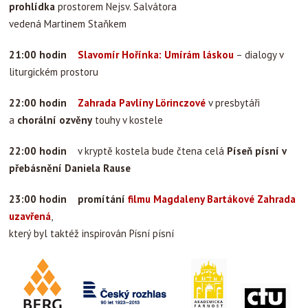
prohlídka
prostorem Nejsv. Salvátora
vedená Martinem Staňkem
21:00 hodin
Slavomír Hořínka: Umírám láskou
– dialogy v
liturgickém prostoru
22:00 hodin
Zahrada Pavlíny Lörinczové
v presbytáři
a
chorální ozvěny
touhy v kostele
22:00 hodin
v kryptě kostela bude čtena celá
Píseň písní v
přebásnění Daniela Rause
23:00 hodin
promítání
filmu Magdaleny Bartákové Zahrada
uzavřená
,
který byl taktéž inspirován Písní písní