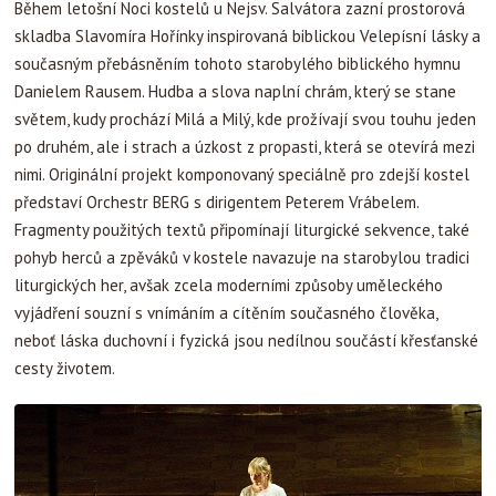
Během letošní Noci kostelů u Nejsv. Salvátora zazní prostorová
skladba Slavomíra Hořínky inspirovaná biblickou Velepísní lásky a
současným přebásněním tohoto starobylého biblického hymnu
Danielem Rausem. Hudba a slova naplní chrám, který se stane
světem, kudy prochází Milá a Milý, kde prožívají svou touhu jeden
po druhém, ale i strach a úzkost z propasti, která se otevírá mezi
nimi. Originální projekt komponovaný speciálně pro zdejší kostel
představí Orchestr BERG s dirigentem Peterem Vrábelem.
Fragmenty použitých textů připomínají liturgické sekvence, také
pohyb herců a zpěváků v kostele navazuje na starobylou tradici
liturgických her, avšak zcela moderními způsoby uměleckého
vyjádření souzní s vnímáním a cítěním současného člověka,
neboť láska duchovní i fyzická jsou nedílnou součástí křesťanské
cesty životem.