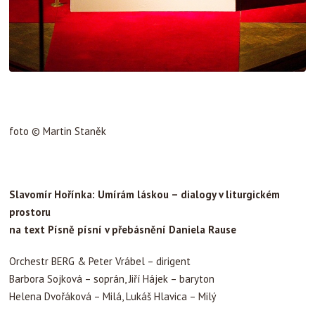
foto © Martin Staněk
Slavomír Hořínka: Umírám láskou – dialogy v liturgickém
prostoru
na text Písně písní v přebásnění Daniela Rause
Orchestr BERG & Peter Vrábel – dirigent
Barbora Sojková – soprán, Jiří Hájek – baryton
Helena Dvořáková – Milá, Lukáš Hlavica – Milý