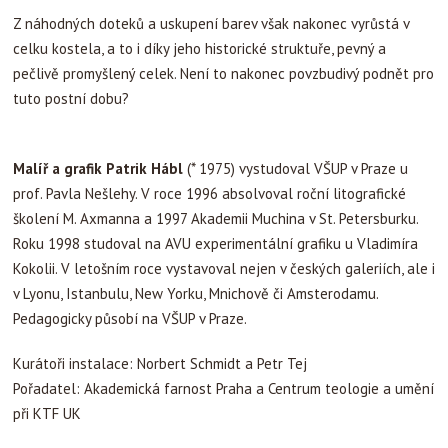
Z náhodných doteků a uskupení barev však nakonec vyrůstá v
celku kostela, a to i díky jeho historické struktuře, pevný a
pečlivě promyšlený celek. Není to nakonec povzbudivý podnět pro
tuto postní dobu?
Malíř a grafik Patrik Hábl
(* 1975) vystudoval VŠUP v Praze u
prof. Pavla Nešlehy. V roce 1996 absolvoval roční litografické
školení M. Axmanna a 1997 Akademii Muchina v St. Petersburku.
Roku 1998 studoval na AVU experimentální grafiku u Vladimíra
Kokolii. V letošním roce vystavoval nejen v českých galeriích, ale i
v Lyonu, Istanbulu, New Yorku, Mnichově či Amsterodamu.
Pedagogicky působí na VŠUP v Praze.
Kurátoři instalace: Norbert Schmidt a Petr Tej
Pořadatel: Akademická farnost Praha a Centrum teologie a umění
při KTF UK