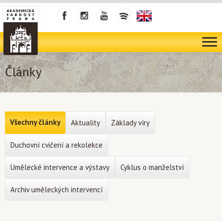
Články
Všechny články
Aktuality
Základy víry
Duchovní cvičení a rekolekce
Umělecké intervence a výstavy
Cyklus o manželství
Archiv uměleckých intervencí