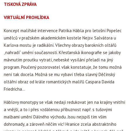
TISKOVÁ ZPRÁVA
VIRTUÁLNÍ PROHLÍDKA
Koncept malířské intervence Patrika Hábla pro letošní Popelec
umělců v pražském akademickém kostele Nejsv. Salvátora u
Karlova mostu je radikální. Všechny obrazy barokních oltářů
„nahradí“ umění současnosti. Křesťanská ikonografie se jakoby
mávnutím proutku vytratí, nebeské vysílání přeladí na jiný
program. Poučený pozorovatel však konstatuje, že tomu možná
není tak docela. Možná se mu vybaví třeba slavný Děčínský
oltářní obraz od krále romantických malířů Caspara Davida
Friedricha…
Háblovy monotypy se však nedají redukovat jen na krajiny vnitřní
a vnější, a to i přes vzdálenou příbuznost např. s tušovými
malbami umění Dálného východu. Jsou nejspíš tím vším
dohromady, a zároveň něčím víc! Hranice zcela abstraktního