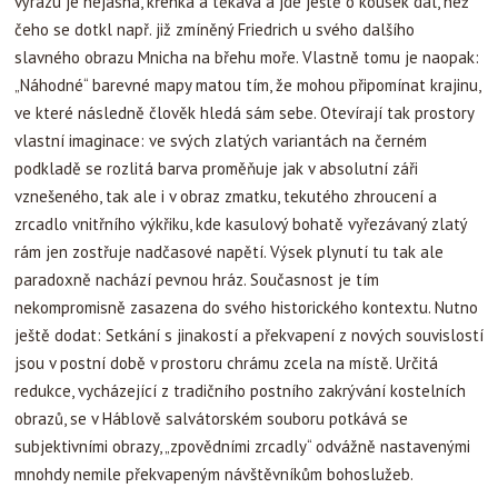
výrazu je nejasná, křehká a těkavá a jde ještě o kousek dál, než
čeho se dotkl např. již zmíněný Friedrich u svého dalšího
slavného obrazu Mnicha na břehu moře. Vlastně tomu je naopak:
„Náhodné“ barevné mapy matou tím, že mohou připomínat krajinu,
ve které následně člověk hledá sám sebe. Otevírají tak prostory
vlastní imaginace: ve svých zlatých variantách na černém
podkladě se rozlitá barva proměňuje jak v absolutní záři
vznešeného, tak ale i v obraz zmatku, tekutého zhroucení a
zrcadlo vnitřního výkřiku, kde kasulový bohatě vyřezávaný zlatý
rám jen zostřuje nadčasové napětí. Výsek plynutí tu tak ale
paradoxně nachází pevnou hráz. Současnost je tím
nekompromisně zasazena do svého historického kontextu. Nutno
ještě dodat: Setkání s jinakostí a překvapení z nových souvislostí
jsou v postní době v prostoru chrámu zcela na místě. Určitá
redukce, vycházející z tradičního postního zakrývání kostelních
obrazů, se v Háblově salvátorském souboru potkává se
subjektivními obrazy, „zpovědními zrcadly“ odvážně nastavenými
mnohdy nemile překvapeným návštěvníkům bohoslužeb.